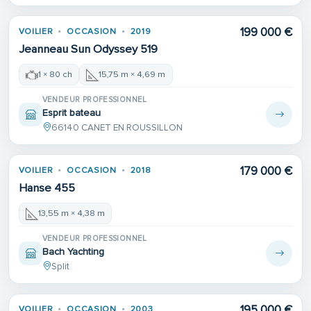
199 000 €
VOILIER
OCCASION
2019
Jeanneau Sun Odyssey 519
1 × 80 ch
15,75 m × 4,69 m
VENDEUR PROFESSIONNEL
Esprit bateau
66140 CANET EN ROUSSILLON
179 000 €
VOILIER
OCCASION
2018
Hanse 455
13,55 m × 4,38 m
VENDEUR PROFESSIONNEL
Bach Yachting
Split
195 000 €
VOILIER
OCCASION
2003