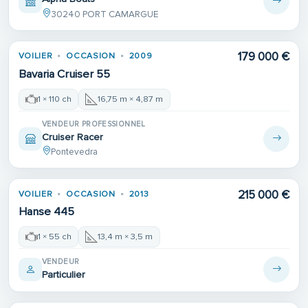
30240 PORT CAMARGUE
179 000 €
VOILIER
OCCASION
2009
Bavaria Cruiser 55
1 × 110 ch
16,75 m × 4,87 m
VENDEUR PROFESSIONNEL
Cruiser Racer
Pontevedra
Place de port
215 000 €
VOILIER
OCCASION
2013
Hanse 445
1 × 55 ch
13,4 m × 3,5 m
VENDEUR
Particulier