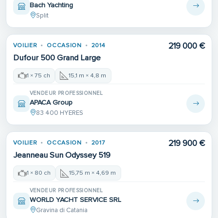
Bach Yachting
Split
219 000 €
VOILIER
OCCASION
2014
Dufour 500 Grand Large
1 × 75 ch
15,1 m × 4,8 m
VENDEUR PROFESSIONNEL
APACA Group
83 400 HYERES
219 900 €
VOILIER
OCCASION
2017
Jeanneau Sun Odyssey 519
1 × 80 ch
15,75 m × 4,69 m
VENDEUR PROFESSIONNEL
WORLD YACHT SERVICE SRL
Gravina di Catania