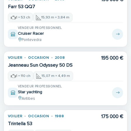
Farr 53 QQ7
1 × 53 ch
15,93 m × 3,84 m
VENDEUR PROFESSIONNEL
Cruiser Racer
Pontevedra
195 000 €
VOILIER
OCCASION
2008
Jeanneau Sun Odyssey 50 DS
1 × 110 ch
15,07 m × 4,49 m
VENDEUR PROFESSIONNEL
Star yachting
Antibes
175 000 €
VOILIER
OCCASION
1988
Trintella 53