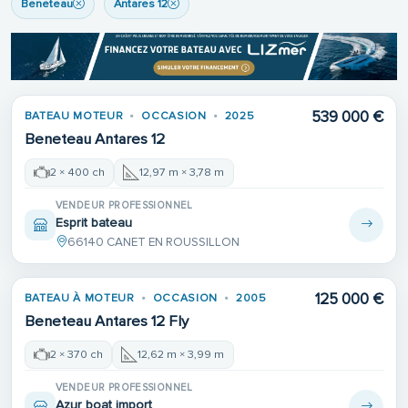
Beneteau
Antares 12
539 000 €
BATEAU MOTEUR
OCCASION
2025
Beneteau Antares 12
2 × 400 ch
12,97 m × 3,78 m
VENDEUR PROFESSIONNEL
Esprit bateau
66140 CANET EN ROUSSILLON
125 000 €
BATEAU À MOTEUR
OCCASION
2005
Beneteau Antares 12 Fly
2 × 370 ch
12,62 m × 3,99 m
VENDEUR PROFESSIONNEL
Azur boat import