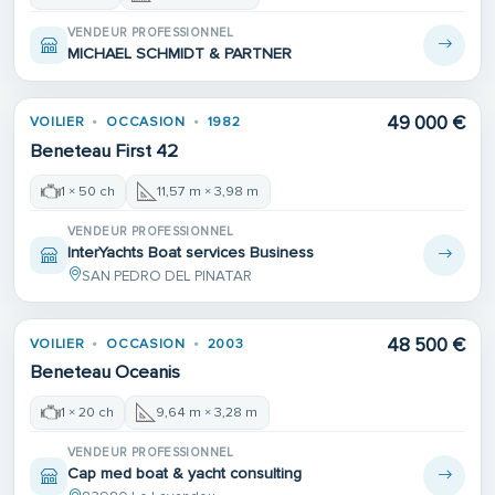
VENDEUR PROFESSIONNEL
MICHAEL SCHMIDT & PARTNER
49 000 €
VOILIER
OCCASION
1982
Beneteau First 42
1 × 50 ch
11,57 m × 3,98 m
VENDEUR PROFESSIONNEL
InterYachts Boat services Business
SAN PEDRO DEL PINATAR
48 500 €
VOILIER
OCCASION
2003
Beneteau Oceanis
1 × 20 ch
9,64 m × 3,28 m
VENDEUR PROFESSIONNEL
Cap med boat & yacht consulting