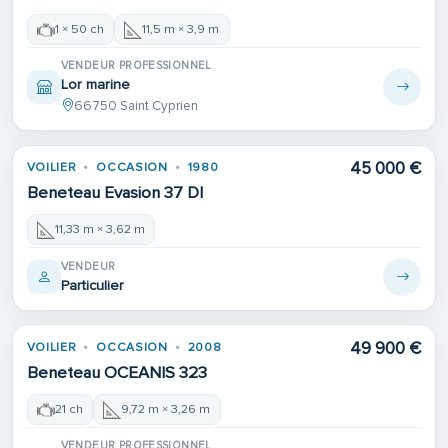
1 × 50 ch
11,5 m × 3,9 m
VENDEUR PROFESSIONNEL
Lor marine
66750 Saint Cyprien
Place de port
45 000 €
VOILIER
OCCASION
1980
Beneteau Evasion 37 Dl
11,33 m × 3,62 m
VENDEUR
Particulier
49 900 €
VOILIER
OCCASION
2008
Beneteau OCEANIS 323
21 ch
9,72 m × 3,26 m
VENDEUR PROFESSIONNEL