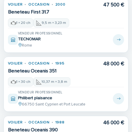
47 500 €
VOILIER
OCCASION
2000
Beneteau First 31.7
1 × 20 ch
9,5 m × 3,23 m
VENDEUR PROFESSIONNEL
TECNOMAR
Rome
48 000 €
VOILIER
OCCASION
1995
Beneteau Oceanis 351
1 × 30 ch
10,37 m × 3,8 m
VENDEUR PROFESSIONNEL
Philibert plaisance
66750 Saint Cyprien et Port Leucate
46 000 €
VOILIER
OCCASION
1988
Beneteau Oceanis 390