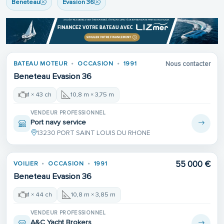
Beneteau
Evasion 36
BATEAU MOTEUR
OCCASION
1991
Nous contacter
Beneteau Evasion 36
1 × 43 ch
10,8 m × 3,75 m
VENDEUR PROFESSIONNEL
Port navy service
13230 PORT SAINT LOUIS DU RHONE
55 000 €
VOILIER
OCCASION
1991
Beneteau Evasion 36
1 × 44 ch
10,8 m × 3,85 m
VENDEUR PROFESSIONNEL
A&C Yacht Brokers