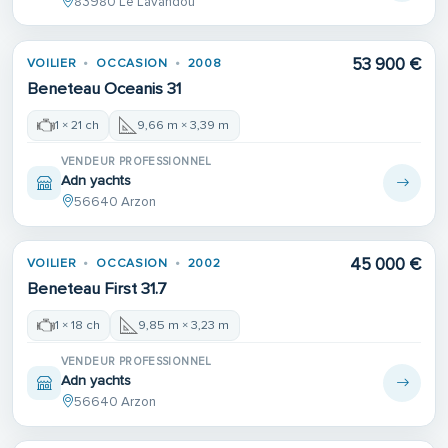
83980 Le Lavandou
53 900 €
VOILIER
OCCASION
2008
Beneteau Oceanis 31
1 × 21 ch
9,66 m × 3,39 m
VENDEUR PROFESSIONNEL
Adn yachts
56640 Arzon
45 000 €
VOILIER
OCCASION
2002
Beneteau First 31.7
1 × 18 ch
9,85 m × 3,23 m
VENDEUR PROFESSIONNEL
Adn yachts
56640 Arzon