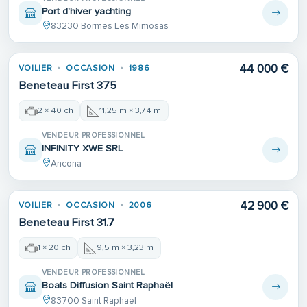
Port d'hiver yachting
83230 Bormes Les Mimosas
44 000 €
VOILIER
OCCASION
1986
Beneteau First 375
2 × 40 ch
11,25 m × 3,74 m
VENDEUR PROFESSIONNEL
INFINITY XWE SRL
Ancona
42 900 €
VOILIER
OCCASION
2006
Beneteau First 31.7
1 × 20 ch
9,5 m × 3,23 m
VENDEUR PROFESSIONNEL
Boats Diffusion Saint Raphaël
83700 Saint Raphael