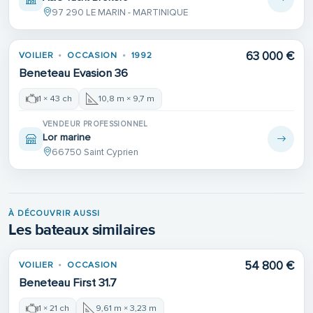
97 290 LE MARIN - MARTINIQUE
63 000 €
VOILIER
OCCASION
1992
Beneteau Evasion 36
1 × 43 ch
10,8 m × 9,7 m
VENDEUR PROFESSIONNEL
Lor marine
66750 Saint Cyprien
À DÉCOUVRIR AUSSI
Les bateaux similaires
54 800 €
VOILIER
OCCASION
Beneteau First 31.7
1 × 21 ch
9,61 m × 3,23 m