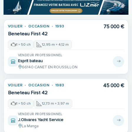
75 000 €
VOILIER
OCCASION
1993
Beneteau First 42
1 × 50 ch
12,95 m × 4,12 m
VENDEUR PROFESSIONNEL
Esprit bateau
66140 CANET EN ROUSSILLON
45 000 €
VOILIER
OCCASION
1983
Beneteau First 42
1 × 50 ch
12,73 m × 3,97 m
VENDEUR PROFESSIONNEL
J.Olivares Yacht Service
La Manga