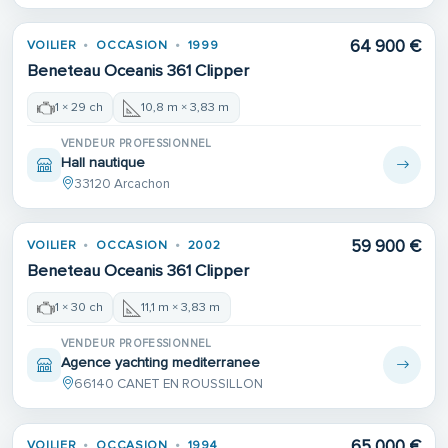
64 900 €
VOILIER
OCCASION
1999
Beneteau Oceanis 361 Clipper
1 × 29 ch
10,8 m × 3,83 m
VENDEUR PROFESSIONNEL
Hall nautique
33120 Arcachon
59 900 €
VOILIER
OCCASION
2002
Beneteau Oceanis 361 Clipper
1 × 30 ch
11,1 m × 3,83 m
VENDEUR PROFESSIONNEL
Agence yachting mediterranee
66140 CANET EN ROUSSILLON
65 000 €
VOILIER
OCCASION
1994