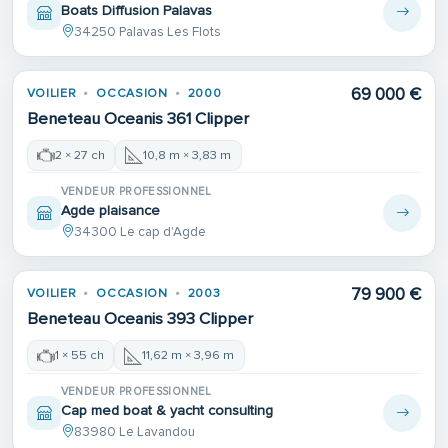
Boats Diffusion Palavas
34250 Palavas Les Flots
69 000 €
VOILIER
OCCASION
2000
Beneteau Oceanis 361 Clipper
2 × 27 ch
10,8 m × 3,83 m
VENDEUR PROFESSIONNEL
Agde plaisance
34300 Le cap d'Agde
79 900 €
VOILIER
OCCASION
2003
Beneteau Oceanis 393 Clipper
1 × 55 ch
11,62 m × 3,96 m
VENDEUR PROFESSIONNEL
Cap med boat & yacht consulting
83980 Le Lavandou