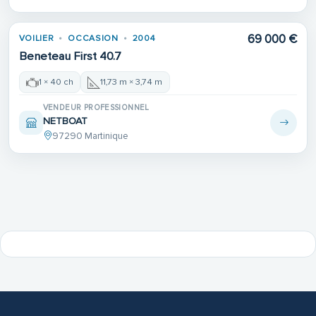
69 000 €
VOILIER
OCCASION
2004
Beneteau First 40.7
1 × 40 ch
11,73 m × 3,74 m
VENDEUR PROFESSIONNEL
NETBOAT
97290 Martinique