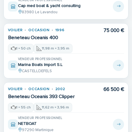
VENDEUR PROFESSIONNEL
Cap med boat & yacht consulting
83980 Le Lavandou
75 000 €
VOILIER
OCCASION
1996
Beneteau Oceanis 400
1 × 50 ch
11,98 m × 3,95 m
VENDEUR PROFESSIONNEL
Marina Boats Import S.L
CASTELLDEFELS
66 500 €
VOILIER
OCCASION
2002
Beneteau Oceanis 393 Clipper
1 × 55 ch
11,62 m × 3,96 m
VENDEUR PROFESSIONNEL
NETBOAT
97290 Martinique