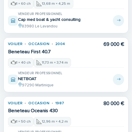
1 × 60 ch
13,68 m × 4,25 m
VENDEUR PROFESSIONNEL
Cap med boat & yacht consulting
83980 Le Lavandou
69 000 €
VOILIER
OCCASION
2004
Beneteau First 40.7
1 × 40 ch
11,73 m × 3,74 m
VENDEUR PROFESSIONNEL
NETBOAT
97290 Martinique
80 000 €
VOILIER
OCCASION
1987
Beneteau Oceanis 430
1 × 50 ch
12,96 m × 4,2 m