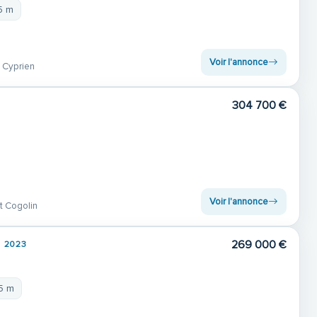
5 m
Voir l'annonce
 Cyprien
304 700 €
4
Voir l'annonce
t Cogolin
269 000 €
2023
35 m