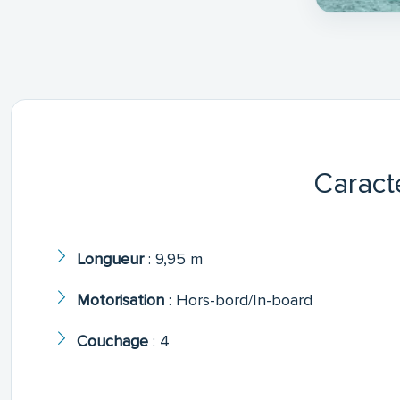
Caract
Longueur
:
9,95 m
Motorisation
:
Hors-bord/In-board
Couchage
:
4