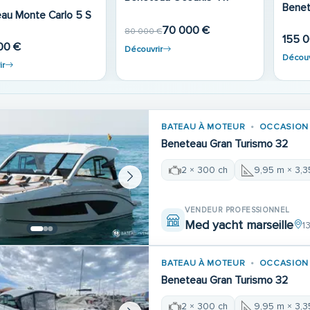
Beneteau Antares 1
10 500 €
Découvrir
259 000 
295 000 €
Découvrir
BATEAU À MOTEUR
OCCASION
Beneteau Gran Turismo 32
2 × 300 ch
9,95 m × 3,
VENDEUR PROFESSIONNEL
Med yacht marseille
1
BATEAU À MOTEUR
OCCASION
Beneteau Gran Turismo 32
2 × 300 ch
9,95 m × 3,