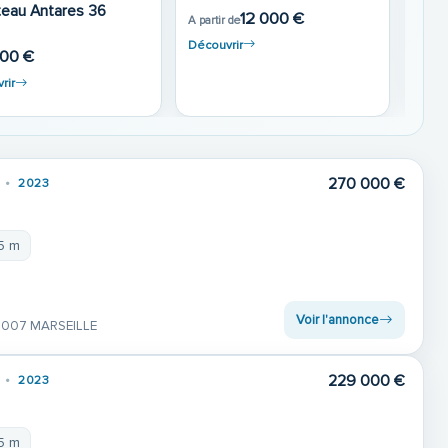
Beneteau Flyer 9 
1 Fly
Prix
8 500 €
23 000 €
€
Découvrir
Découvrir
270 000 €
2023
35 m
Voir l'annonce
3007 MARSEILLE
229 000 €
2023
35 m