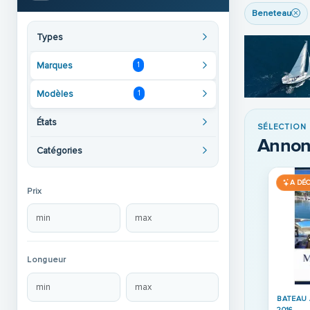
Beneteau
Types
Marques
1
Modèles
1
États
SÉLECTION
Annon
Catégories
t-Vente
A DÉCOUVRIR
A DÉCOUVRIR
Prix
Plac
Longueur
BATEAU À MOTEUR REFITÉ 
Beneteau Antares 5
BATEAU À MOTEUR OCCASION ·
2012