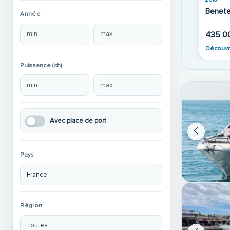
Beneteau Antares 36
12 000 €
A partir de
Année
Découvrir
155 000 €
Découvrir
Puissance (ch)
Avec place de port
Pays
Région