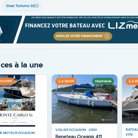
Gran Turismo 32
ces à la une
D
A DÉCOUVRIR
A SAISIR
Place de port
e de port
Pl
BATEAU À MOTEUR OCCASION ·
· 2026
1997
50
Beneteau Antares 620
BATEAU À MOTEUR OCCA
2023