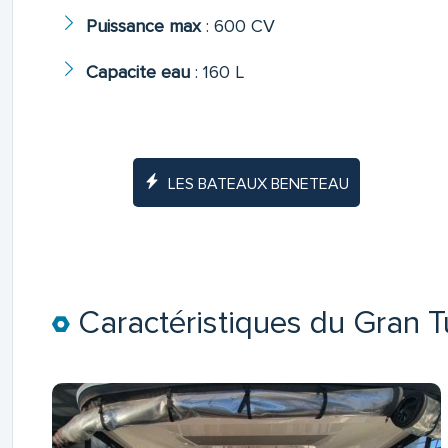
Puissance max
:
600 CV
Capacite eau
:
160 L
LES BATEAUX BENETEAU
Caractéristiques du Gran 