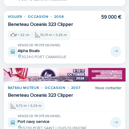
59 000 €
VOILIER
OCCASION
2008
Beneteau Oceanis 323 Clipper
1 × 22 ch
10,01 m × 3,26 m
VENDEUR PROFESSIONNEL
Alpha Boats
30240 PORT CAMARGUE
BATEAU MOTEUR
OCCASION
2007
Nous contacter
Beneteau Oceanis 323 Clipper
9,72 m × 3,24 m
VENDEUR PROFESSIONNEL
Port navy service
13230 PORT SAINT LOUIS DU RHONE