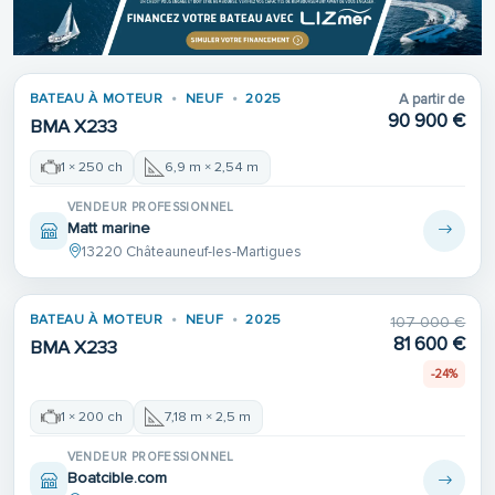
BATEAU À MOTEUR
NEUF
2025
A partir de
90 900 €
BMA X233
1 × 250 ch
6,9 m × 2,54 m
VENDEUR PROFESSIONNEL
Matt marine
13220 Châteauneuf-les-Martigues
BATEAU À MOTEUR
NEUF
2025
107 000 €
81 600 €
BMA X233
-24%
1 × 200 ch
7,18 m × 2,5 m
VENDEUR PROFESSIONNEL
Boatcible.com