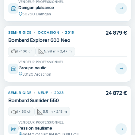
VENDEUR PROFESSIONNEL
Damgan plaisance
56750 Damgan
24 879 €
SEMI-RIGIDE
OCCASION
2016
Bombard Explorer 600 Neo
1 × 100 ch
5,98 m × 2,47 m
VENDEUR PROFESSIONNEL
Groupe nautic
33120 Arcachon
24 872 €
SEMI-RIGIDE
NEUF
2023
Bombard Sunrider 550
1 × 60 ch
5,5 m × 2,18 m
VENDEUR PROFESSIONNEL
Passion nautisme
66140 CANET EN ROUSSILLON