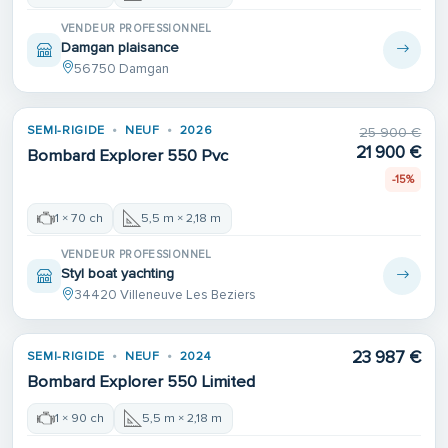
VENDEUR PROFESSIONNEL
Damgan plaisance
56750 Damgan
SEMI-RIGIDE
NEUF
2026
25 900 €
21 900 €
Bombard Explorer 550 Pvc
-15%
1 × 70 ch
5,5 m × 2,18 m
VENDEUR PROFESSIONNEL
Styl boat yachting
34420 Villeneuve Les Beziers
23 987 €
SEMI-RIGIDE
NEUF
2024
Bombard Explorer 550 Limited
1 × 90 ch
5,5 m × 2,18 m