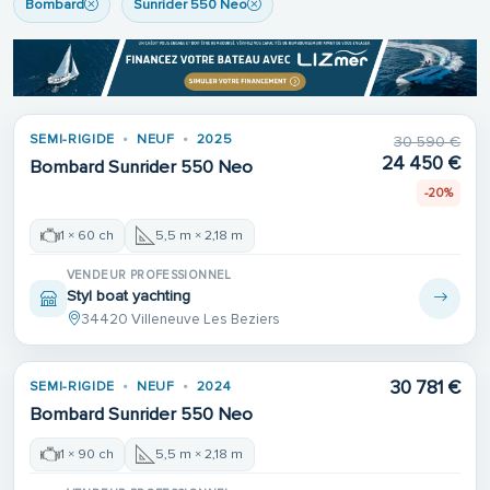
Bombard
Sunrider 550 Neo
SEMI-RIGIDE
NEUF
2025
30 590 €
24 450 €
Bombard Sunrider 550 Neo
-20%
1 × 60 ch
5,5 m × 2,18 m
VENDEUR PROFESSIONNEL
Styl boat yachting
34420 Villeneuve Les Beziers
30 781 €
SEMI-RIGIDE
NEUF
2024
Bombard Sunrider 550 Neo
1 × 90 ch
5,5 m × 2,18 m