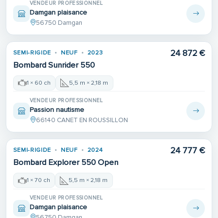
VENDEUR PROFESSIONNEL
Damgan plaisance
56750 Damgan
24 872 €
SEMI-RIGIDE
NEUF
2023
Bombard Sunrider 550
1 × 60 ch
5,5 m × 2,18 m
VENDEUR PROFESSIONNEL
Passion nautisme
66140 CANET EN ROUSSILLON
24 777 €
SEMI-RIGIDE
NEUF
2024
Bombard Explorer 550 Open
1 × 70 ch
5,5 m × 2,18 m
VENDEUR PROFESSIONNEL
Damgan plaisance
56750 Damgan