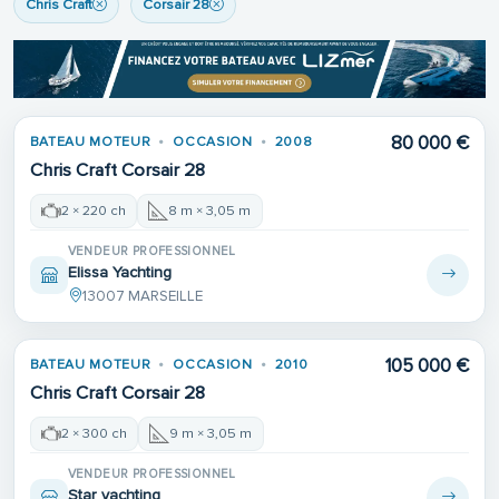
Chris Craft
Corsair 28
80 000 €
BATEAU MOTEUR
OCCASION
2008
Chris Craft Corsair 28
2 × 220 ch
8 m × 3,05 m
VENDEUR PROFESSIONNEL
Elissa Yachting
13007 MARSEILLE
105 000 €
BATEAU MOTEUR
OCCASION
2010
Chris Craft Corsair 28
2 × 300 ch
9 m × 3,05 m
VENDEUR PROFESSIONNEL
Star yachting