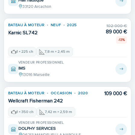
Hall nautique
33120 Arcachon
BATEAU À MOTEUR
NEUF
2025
102 000 €
89 000 €
Karnic SL742
-13%
1 × 225 ch
7,8 m × 2,45 m
VENDEUR PROFESSIONNEL
IMS
13016 Marseille
109 000 €
BATEAU À MOTEUR
OCCASION
2020
Wellcraft Fisherman 242
1 × 350 ch
7,42 m × 2,59 m
VENDEUR PROFESSIONNEL
DOLPHY SERVICES