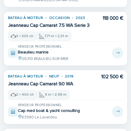
06213 MANDELIEU LA NAPOULE
118 000 €
BATEAU À MOTEUR
OCCASION
2023
Jeanneau Cap Camarat 7.5 WA Serie 3
3 × 300 ch
7,71 m × 2,51 m
VENDEUR PROFESSIONNEL
Beaulieu marine
06310 BEAULIEU-SUR-MER
102 500 €
BATEAU À MOTEUR
NEUF
2019
Jeanneau Cap Camarat 9.0 WA
2 × 400 ch
9 m × 2,98 m
VENDEUR PROFESSIONNEL
Cap med boat & yacht consulting
83980 Le Lavandou