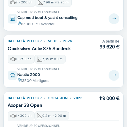
2 × 200 ch
7,98 m × 2,93 m
VENDEUR PROFESSIONNEL
Cap med boat & yacht consulting
83980 Le Lavandou
BATEAU À MOTEUR
NEUF
2026
A partir de
99 620 €
Quicksilver Activ 875 Sundeck
1 × 250 ch
7,99 m × 3 m
VENDEUR PROFESSIONNEL
Nautic 2000
13500 Martigues
119 000 €
BATEAU À MOTEUR
OCCASION
2023
Axopar 28 Open
1 × 300 ch
9,2 m × 2,96 m
VENDEUR PROFESSIONNEL