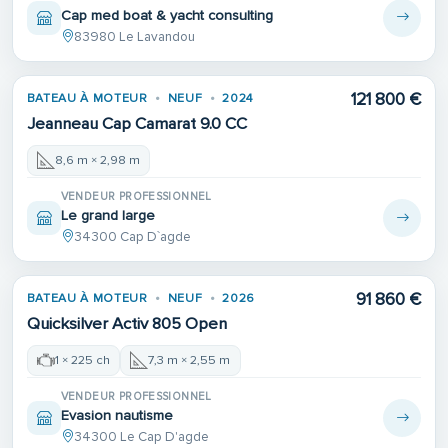
Cap med boat & yacht consulting
83980 Le Lavandou
121 800 €
BATEAU À MOTEUR
NEUF
2024
Jeanneau Cap Camarat 9.0 CC
8,6 m × 2,98 m
VENDEUR PROFESSIONNEL
Le grand large
34300 Cap D`agde
91 860 €
BATEAU À MOTEUR
NEUF
2026
Quicksilver Activ 805 Open
1 × 225 ch
7,3 m × 2,55 m
VENDEUR PROFESSIONNEL
Evasion nautisme
34300 Le Cap D'agde