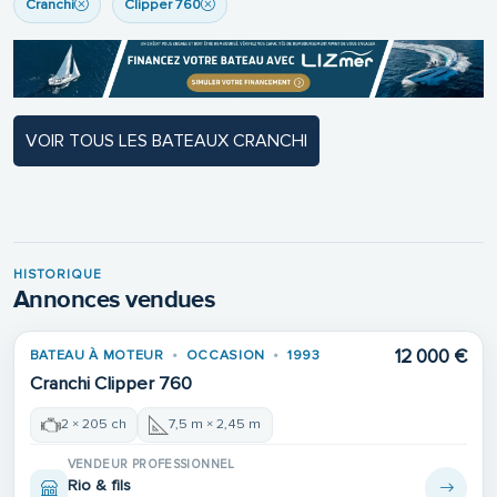
Cranchi
Clipper 760
VOIR TOUS LES BATEAUX CRANCHI
HISTORIQUE
Annonces vendues
12 000 €
BATEAU À MOTEUR
OCCASION
1993
VENDU
Cranchi Clipper 760
2 × 205 ch
7,5 m × 2,45 m
VENDEUR PROFESSIONNEL
Rio & fils