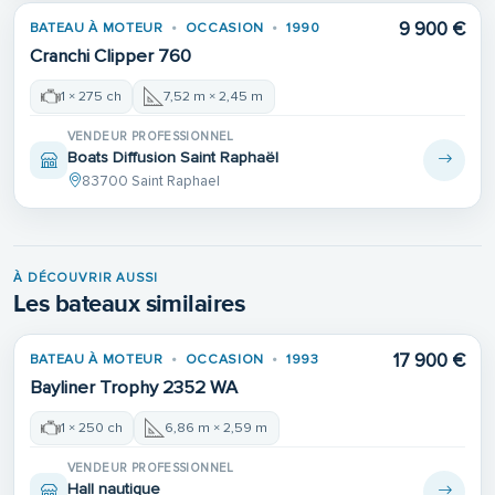
9 900 €
BATEAU À MOTEUR
OCCASION
1990
VENDU
Cranchi Clipper 760
1 × 275 ch
7,52 m × 2,45 m
VENDEUR PROFESSIONNEL
Boats Diffusion Saint Raphaël
83700 Saint Raphael
À DÉCOUVRIR AUSSI
Les bateaux similaires
17 900 €
BATEAU À MOTEUR
OCCASION
1993
Bayliner Trophy 2352 WA
1 × 250 ch
6,86 m × 2,59 m
VENDEUR PROFESSIONNEL
Hall nautique