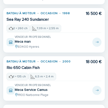
16 500 €
BATEAU À MOTEUR
OCCASION
1998
Sea Ray 240 Sundancer
2 × 260 ch
7,09 m × 2,55 m
VENDEUR PROFESSIONNEL
Meca man
83400 Hyeres
Place de port
18 000 €
BATEAU À MOTEUR
OCCASION
2000
Rio 650 Cabin Fish
1 × 135 ch
6,5 m × 2,4 m
VENDEUR PROFESSIONNEL
Meca Service Camus
11100 Narbonne Plage