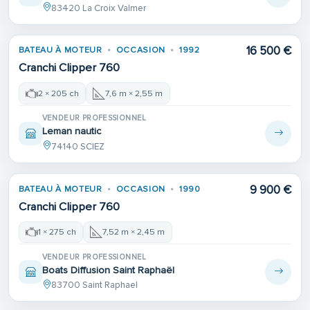
83420 La Croix Valmer
16 500 €
BATEAU À MOTEUR
OCCASION
1992
VENDU
Cranchi Clipper 760
2 × 205 ch
7,6 m × 2,55 m
VENDEUR PROFESSIONNEL
Leman nautic
74140 SCIEZ
9 900 €
BATEAU À MOTEUR
OCCASION
1990
VENDU
Cranchi Clipper 760
1 × 275 ch
7,52 m × 2,45 m
VENDEUR PROFESSIONNEL
Boats Diffusion Saint Raphaël
83700 Saint Raphael