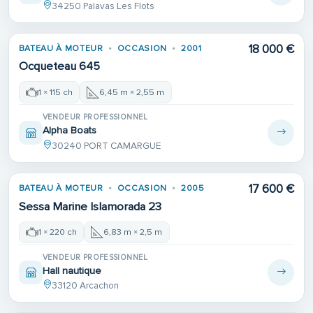
34250 Palavas Les Flots
18 000 €
BATEAU À MOTEUR
OCCASION
2001
Ocqueteau 645
1 × 115 ch
6,45 m × 2,55 m
VENDEUR PROFESSIONNEL
Alpha Boats
30240 PORT CAMARGUE
17 600 €
BATEAU À MOTEUR
OCCASION
2005
Sessa Marine Islamorada 23
1 × 220 ch
6,83 m × 2,5 m
VENDEUR PROFESSIONNEL
Hall nautique
33120 Arcachon