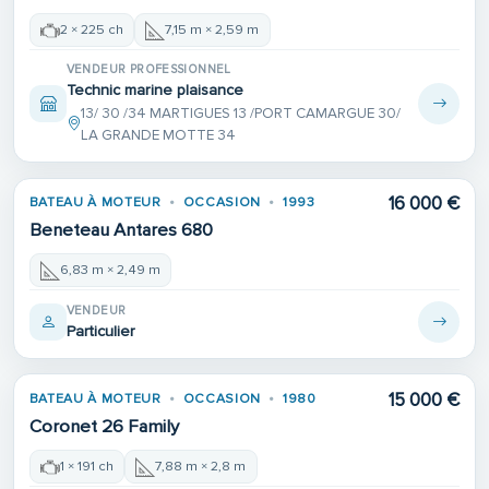
2 × 225 ch
7,15 m × 2,59 m
VENDEUR PROFESSIONNEL
Technic marine plaisance
13/ 30 /34 MARTIGUES 13 /PORT CAMARGUE 30/
LA GRANDE MOTTE 34
16 000 €
BATEAU À MOTEUR
OCCASION
1993
Beneteau Antares 680
6,83 m × 2,49 m
VENDEUR
Particulier
15 000 €
BATEAU À MOTEUR
OCCASION
1980
Coronet 26 Family
1 × 191 ch
7,88 m × 2,8 m