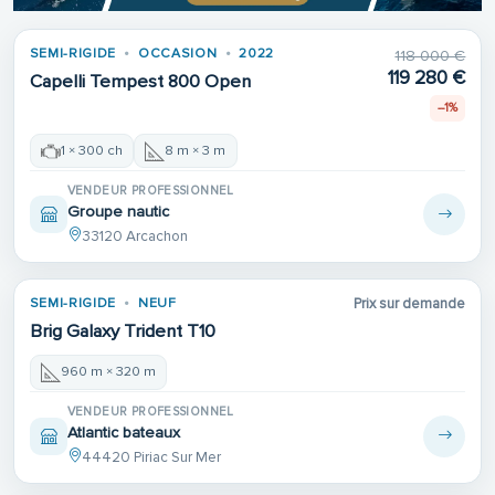
SEMI-RIGIDE
OCCASION
2022
118 000 €
119 280 €
Capelli Tempest 800 Open
--1%
1 × 300 ch
8 m × 3 m
VENDEUR PROFESSIONNEL
Groupe nautic
33120 Arcachon
SEMI-RIGIDE
NEUF
Prix sur demande
Brig Galaxy Trident T10
960 m × 320 m
VENDEUR PROFESSIONNEL
Atlantic bateaux
44420 Piriac Sur Mer