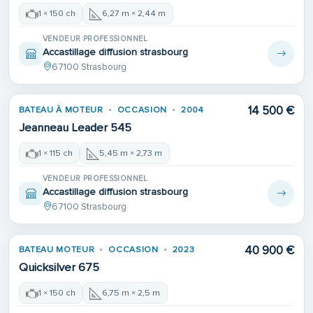
1 × 150 ch
6,27 m × 2,44 m
VENDEUR PROFESSIONNEL
Accastillage diffusion strasbourg
67100 Strasbourg
14 500 €
BATEAU À MOTEUR
OCCASION
2004
Jeanneau Leader 545
1 × 115 ch
5,45 m × 2,73 m
VENDEUR PROFESSIONNEL
Accastillage diffusion strasbourg
67100 Strasbourg
40 900 €
BATEAU MOTEUR
OCCASION
2023
Quicksilver 675
1 × 150 ch
6,75 m × 2,5 m