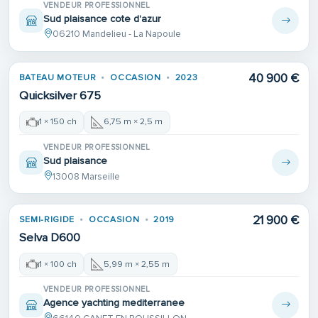
VENDEUR PROFESSIONNEL
Sud plaisance cote d'azur
06210 Mandelieu - La Napoule
40 900 €
BATEAU MOTEUR
OCCASION
2023
Quicksilver 675
1 × 150 ch
6,75 m × 2,5 m
VENDEUR PROFESSIONNEL
Sud plaisance
13008 Marseille
21 900 €
SEMI-RIGIDE
OCCASION
2019
Selva D600
1 × 100 ch
5,99 m × 2,55 m
VENDEUR PROFESSIONNEL
Agence yachting mediterranee