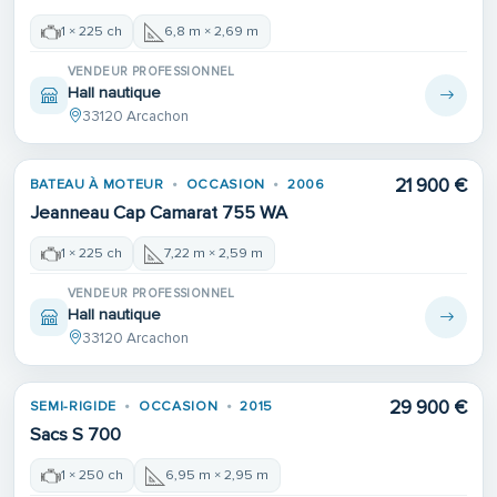
1 × 225 ch
6,8 m × 2,69 m
VENDEUR PROFESSIONNEL
Hall nautique
33120 Arcachon
21 900 €
BATEAU À MOTEUR
OCCASION
2006
Jeanneau Cap Camarat 755 WA
1 × 225 ch
7,22 m × 2,59 m
VENDEUR PROFESSIONNEL
Hall nautique
33120 Arcachon
29 900 €
SEMI-RIGIDE
OCCASION
2015
Sacs S 700
1 × 250 ch
6,95 m × 2,95 m