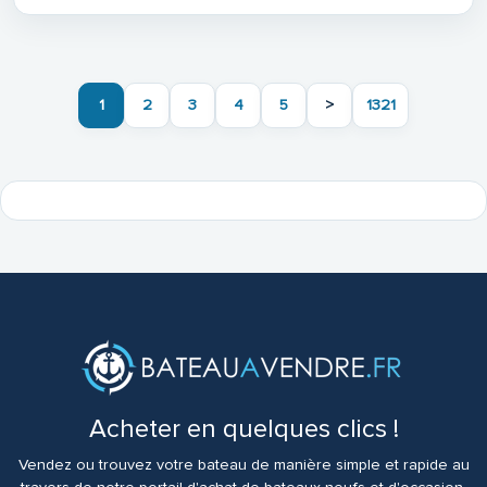
1
2
3
4
5
>
1321
Acheter en quelques clics !
Vendez ou trouvez votre bateau de manière simple et rapide au