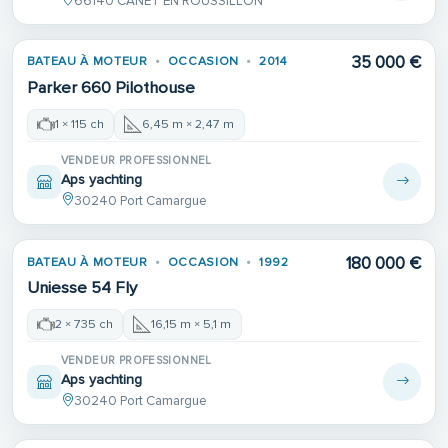
66140 CANET EN ROUSSILLON
35 000 €
BATEAU À MOTEUR
OCCASION
2014
Parker 660 Pilothouse
1 × 115 ch
6,45 m × 2,47 m
VENDEUR PROFESSIONNEL
Aps yachting
30240 Port Camargue
180 000 €
BATEAU À MOTEUR
OCCASION
1992
Uniesse 54 Fly
2 × 735 ch
16,15 m × 5,1 m
VENDEUR PROFESSIONNEL
Aps yachting
30240 Port Camargue