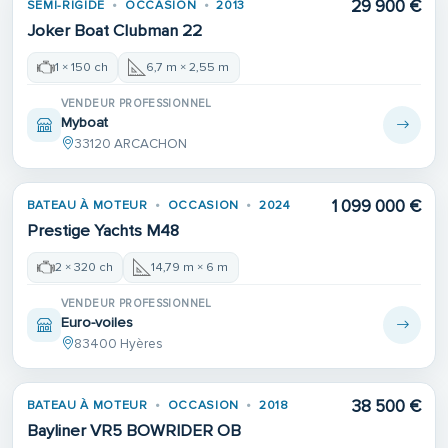
29 900 €
SEMI-RIGIDE
OCCASION
2013
Joker Boat Clubman 22
1 × 150 ch
6,7 m × 2,55 m
VENDEUR PROFESSIONNEL
Myboat
33120 ARCACHON
1 099 000 €
BATEAU À MOTEUR
OCCASION
2024
Prestige Yachts M48
2 × 320 ch
14,79 m × 6 m
VENDEUR PROFESSIONNEL
Euro-voiles
83400 Hyères
38 500 €
BATEAU À MOTEUR
OCCASION
2018
Bayliner VR5 BOWRIDER OB