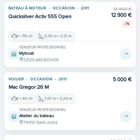
BATEAU À MOTEUR
OCCASION
2011
13 900 €
12 900 €
Quicksilver Activ 555 Open
-7%
1 × 115 ch
5,35 m × 2,21 m
VENDEUR PROFESSIONNEL
Myboat
33120 ARCACHON
5 000 €
VOILIER
OCCASION
2011
Mac Gregor 26 M
1 × 40 ch
7,67 m × 2,29 m
VENDEUR PROFESSIONNEL
Atelier du bateau
74410 Saint-Jorioz
Place de port