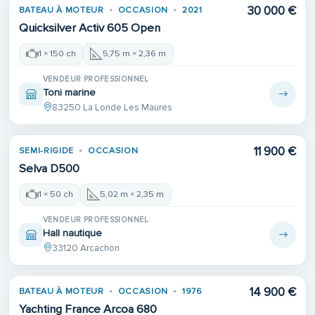
30 000 €
BATEAU À MOTEUR
OCCASION
2021
Quicksilver Activ 605 Open
1 × 150 ch
5,75 m × 2,36 m
VENDEUR PROFESSIONNEL
Toni marine
83250 La Londe Les Maures
11 900 €
SEMI-RIGIDE
OCCASION
Selva D500
1 × 50 ch
5,02 m × 2,35 m
VENDEUR PROFESSIONNEL
Hall nautique
33120 Arcachon
14 900 €
BATEAU À MOTEUR
OCCASION
1976
Yachting France Arcoa 680