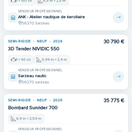
1 × 150 ch
6,5 m × 2,5 m
VENDEUR PROFESSIONNEL
ANK - Atelier nautique de kerollaire
56370 Sarzeau
30 790 €
SEMI-RIGIDE
NEUF
2026
3D Tender NIVIDIC 550
1 × 90 ch
5,99 m × 2,4 m
VENDEUR PROFESSIONNEL
Sarzeau nautic
56370 sarzeau
35 775 €
SEMI-RIGIDE
NEUF
2025
Bombard Sunrider 700
6,9 m × 2,54 m
VENDEUR PROFESSIONNEL