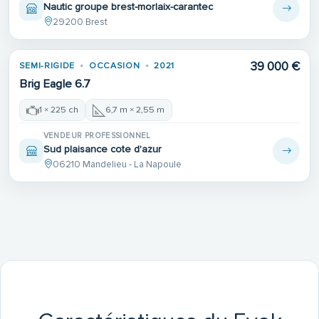
Nautic groupe brest-morlaix-carantec
29200 Brest
39 000 €
SEMI-RIGIDE
OCCASION
2021
Brig Eagle 6.7
1 × 225 ch
6,7 m × 2,55 m
VENDEUR PROFESSIONNEL
Sud plaisance cote d'azur
06210 Mandelieu - La Napoule