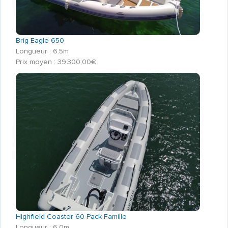
Brig Eagle 650
Longueur : 6.5m
Prix moyen : 39 300,00€
Highfield Coaster 60 Pack Famille
Longueur : 6.0m