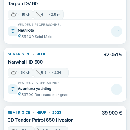
Tarpon DV 60
1 × 115 ch
6 m × 2,5 m
VENDEUR PROFESSIONNEL
Nautilots
35400 Saint Malo
32 051 €
SEMI-RIGIDE
NEUF
Narwhal HD 580
1 × 80 ch
5,8 m × 2,36 m
VENDEUR PROFESSIONNEL
Aventure yachting
33700 Bordeaux-merignac
39 900 €
SEMI-RIGIDE
NEUF
2023
3D Tender Patrol 650 Hypalon