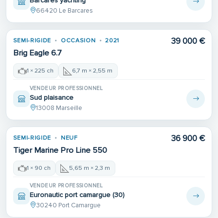
Barcares yachting
66420 Le Barcares
39 000 €
SEMI-RIGIDE
OCCASION
2021
Brig Eagle 6.7
1 × 225 ch
6,7 m × 2,55 m
VENDEUR PROFESSIONNEL
Sud plaisance
13008 Marseille
36 900 €
SEMI-RIGIDE
NEUF
Tiger Marine Pro Line 550
1 × 90 ch
5,65 m × 2,3 m
VENDEUR PROFESSIONNEL
Euronautic port camargue (30)
30240 Port Camargue