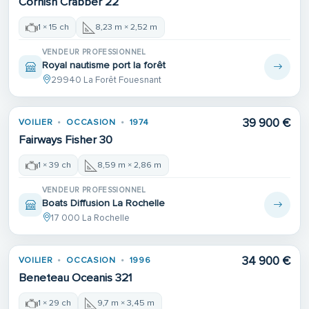
Cornish Crabber 22
1 × 15 ch
8,23 m × 2,52 m
VENDEUR PROFESSIONNEL
Royal nautisme port la forêt
29940 La Forêt Fouesnant
39 900 €
VOILIER
OCCASION
1974
Fairways Fisher 30
1 × 39 ch
8,59 m × 2,86 m
VENDEUR PROFESSIONNEL
Boats Diffusion La Rochelle
17 000 La Rochelle
34 900 €
VOILIER
OCCASION
1996
Beneteau Oceanis 321
1 × 29 ch
9,7 m × 3,45 m