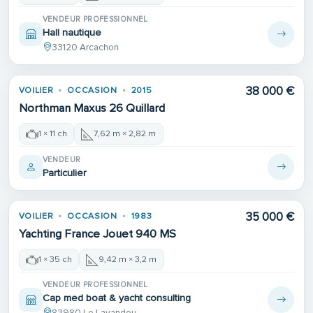
VENDEUR PROFESSIONNEL
Hall nautique
33120 Arcachon
Place de port
38 000 €
VOILIER
OCCASION
2015
Northman Maxus 26 Quillard
1 × 11 ch
7,62 m × 2,82 m
VENDEUR
Particulier
35 000 €
VOILIER
OCCASION
1983
Yachting France Jouet 940 MS
1 × 35 ch
9,42 m × 3,2 m
VENDEUR PROFESSIONNEL
Cap med boat & yacht consulting