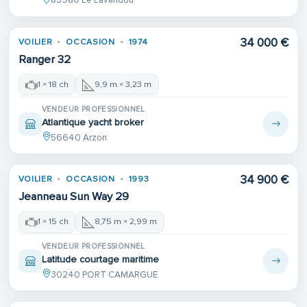
83980 Le Lavandou
34 000 €
VOILIER
OCCASION
1974
Ranger 32
1 × 18 ch
9,9 m × 3,23 m
VENDEUR PROFESSIONNEL
Atlantique yacht broker
56640 Arzon
Place de port
34 900 €
VOILIER
OCCASION
1993
Jeanneau Sun Way 29
1 × 15 ch
8,75 m × 2,99 m
VENDEUR PROFESSIONNEL
Latitude courtage maritime
30240 PORT CAMARGUE