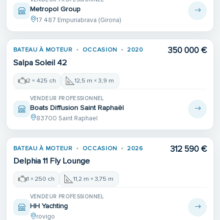
Metropol Group
17 487 Empuriabrava (Girona)
350 000 €
BATEAU À MOTEUR
OCCASION
2020
Salpa Soleil 42
2 × 425 ch
12,5 m × 3,9 m
VENDEUR PROFESSIONNEL
Boats Diffusion Saint Raphaël
83700 Saint Raphael
312 590 €
BATEAU À MOTEUR
OCCASION
2026
Delphia 11 Fly Lounge
1 × 250 ch
11,2 m × 3,75 m
VENDEUR PROFESSIONNEL
HH Yachting
rovigo