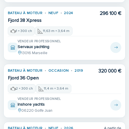
296 100 €
BATEAU À MOTEUR
NEUF
2024
Fjord 38 Xpress
1 × 300 ch
11,63 m × 3,64 m
VENDEUR PROFESSIONNEL
Servaux yachting
13016 Marseille
320 000 €
BATEAU À MOTEUR
OCCASION
2019
Fjord 36 Open
2 × 300 ch
11,4 m × 3,64 m
VENDEUR PROFESSIONNEL
Inshore yachts
06220 Golfe Juan
BATEAU À MOTEUR
NEUF
2026
A partir de