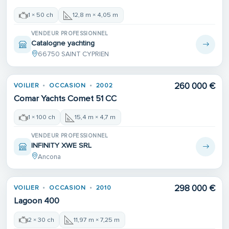
1 × 50 ch
12,8 m × 4,05 m
VENDEUR PROFESSIONNEL
Catalogne yachting
66750 SAINT CYPRIEN
260 000 €
VOILIER
OCCASION
2002
Comar Yachts Comet 51 CC
1 × 100 ch
15,4 m × 4,7 m
VENDEUR PROFESSIONNEL
INFINITY XWE SRL
Ancona
Place de port
298 000 €
VOILIER
OCCASION
2010
Lagoon 400
2 × 30 ch
11,97 m × 7,25 m