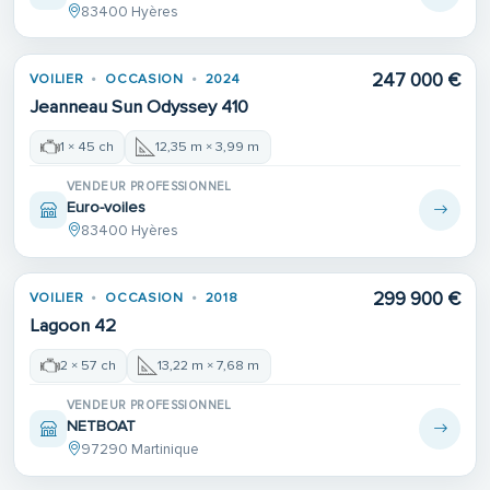
83400 Hyères
247 000 €
VOILIER
OCCASION
2024
Jeanneau Sun Odyssey 410
1 × 45 ch
12,35 m × 3,99 m
VENDEUR PROFESSIONNEL
Euro-voiles
83400 Hyères
299 900 €
VOILIER
OCCASION
2018
Lagoon 42
2 × 57 ch
13,22 m × 7,68 m
VENDEUR PROFESSIONNEL
NETBOAT
97290 Martinique