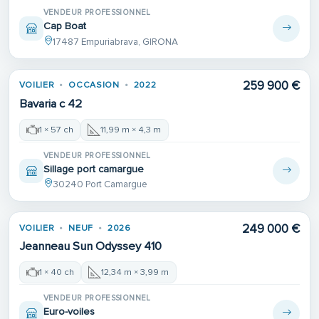
VENDEUR PROFESSIONNEL
Cap Boat
17487 Empuriabrava, GIRONA
Place de port
259 900 €
VOILIER
OCCASION
2022
Bavaria c 42
1 × 57 ch
11,99 m × 4,3 m
VENDEUR PROFESSIONNEL
Sillage port camargue
30240 Port Camargue
249 000 €
VOILIER
NEUF
2026
Jeanneau Sun Odyssey 410
1 × 40 ch
12,34 m × 3,99 m
VENDEUR PROFESSIONNEL
Euro-voiles