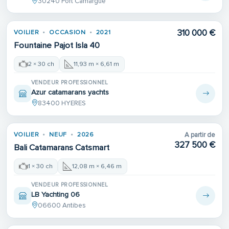
30240 Port Camargue
310 000 €
VOILIER
OCCASION
2021
Fountaine Pajot Isla 40
2 × 30 ch
11,93 m × 6,61 m
VENDEUR PROFESSIONNEL
Azur catamarans yachts
83400 HYERES
VOILIER
NEUF
2026
A partir de
327 500 €
Bali Catamarans Catsmart
1 × 30 ch
12,08 m × 6,46 m
VENDEUR PROFESSIONNEL
LB Yachting 06
06600 Antibes