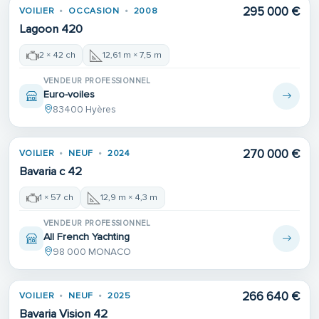
295 000 €
VOILIER
OCCASION
2008
Lagoon 420
2 × 42 ch
12,61 m × 7,5 m
VENDEUR PROFESSIONNEL
Euro-voiles
83400 Hyères
270 000 €
VOILIER
NEUF
2024
Bavaria c 42
1 × 57 ch
12,9 m × 4,3 m
VENDEUR PROFESSIONNEL
All French Yachting
98 000 MONACO
266 640 €
VOILIER
NEUF
2025
Bavaria Vision 42