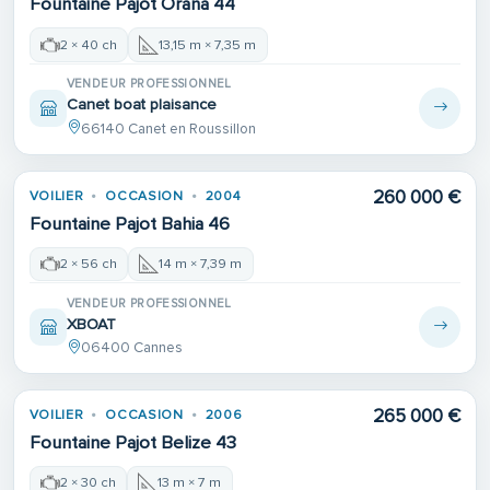
Fountaine Pajot Orana 44
2 × 40 ch
13,15 m × 7,35 m
VENDEUR PROFESSIONNEL
Canet boat plaisance
66140 Canet en Roussillon
260 000 €
VOILIER
OCCASION
2004
Fountaine Pajot Bahia 46
2 × 56 ch
14 m × 7,39 m
VENDEUR PROFESSIONNEL
XBOAT
06400 Cannes
265 000 €
VOILIER
OCCASION
2006
Fountaine Pajot Belize 43
2 × 30 ch
13 m × 7 m