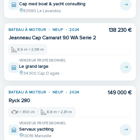
Cap med boat & yacht consulting
83980 Le Lavandou
138 230 €
BATEAU À MOTEUR
NEUF
2024
Jeanneau Cap Camarat 9.0 WA Serie 2
8,6 m × 2,98 m
VENDEUR PROFESSIONNEL
Le grand large
34300 Cap D`agde
149 000 €
BATEAU À MOTEUR
NEUF
2024
Ryck 280
1 × 350 ch
8,8 m × 2,81 m
VENDEUR PROFESSIONNEL
Servaux yachting
13016 Marseille