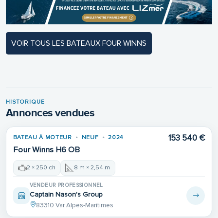
VOIR TOUS LES BATEAUX FOUR WINNS
HISTORIQUE
Annonces vendues
153 540 €
BATEAU À MOTEUR
NEUF
2024
VENDU
Four Winns H6 OB
2 × 250 ch
8 m × 2,54 m
VENDEUR PROFESSIONNEL
Captain Nason's Group
83310 Var Alpes-Maritimes