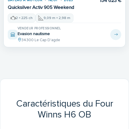
154 623 €
BATEAU À MOTEUR
NEUF
2023
Quicksilver Activ 905 Weekend
2 × 225 ch
9,09 m × 2,98 m
VENDEUR PROFESSIONNEL
Evasion nautisme
34300 Le Cap D'agde
Caractéristiques du Four
Winns H6 OB