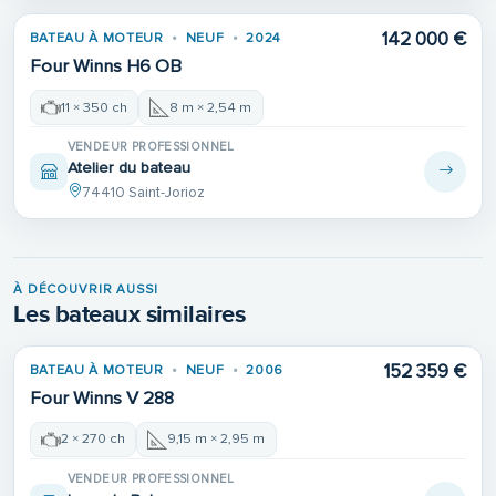
142 000 €
BATEAU À MOTEUR
NEUF
2024
VENDU
Four Winns H6 OB
11 × 350 ch
8 m × 2,54 m
VENDEUR PROFESSIONNEL
Atelier du bateau
74410 Saint-Jorioz
À DÉCOUVRIR AUSSI
Les bateaux similaires
152 359 €
BATEAU À MOTEUR
NEUF
2006
Four Winns V 288
2 × 270 ch
9,15 m × 2,95 m
VENDEUR PROFESSIONNEL