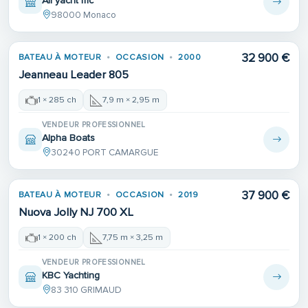
All yacht mc
98000 Monaco
32 900 €
BATEAU À MOTEUR
OCCASION
2000
Jeanneau Leader 805
1 × 285 ch
7,9 m × 2,95 m
VENDEUR PROFESSIONNEL
Alpha Boats
30240 PORT CAMARGUE
37 900 €
BATEAU À MOTEUR
OCCASION
2019
Nuova Jolly NJ 700 XL
1 × 200 ch
7,75 m × 3,25 m
VENDEUR PROFESSIONNEL
KBC Yachting
83 310 GRIMAUD