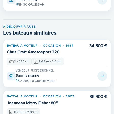
11430 GRUISSAN
À DÉCOUVRIR AUSSI
Les bateaux similaires
Place de port
34 500 €
BATEAU À MOTEUR
OCCASION
1987
Chris Craft Amerosport 320
2 × 220 ch
9,68 m × 3,61 m
VENDEUR PROFESSIONNEL
Sammy marine
34280 La Grande Motte
36 900 €
BATEAU À MOTEUR
OCCASION
2003
Jeanneau Merry Fisher 805
8,25 m × 2,89 m