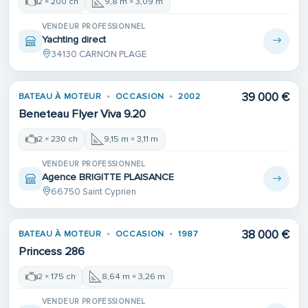
2 × 200 ch
9,8 m × 3,09 m
VENDEUR PROFESSIONNEL
Yachting direct
34130 CARNON PLAGE
39 000 €
BATEAU À MOTEUR
OCCASION
2002
Beneteau Flyer Viva 9.20
2 × 230 ch
9,15 m × 3,11 m
VENDEUR PROFESSIONNEL
Agence BRIGITTE PLAISANCE
66750 Saint Cyprien
38 000 €
BATEAU À MOTEUR
OCCASION
1987
Princess 286
2 × 175 ch
8,64 m × 3,26 m
VENDEUR PROFESSIONNEL