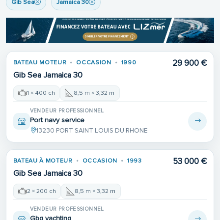
Gib Sea
Jamaica 30
29 900 €
BATEAU MOTEUR
OCCASION
1990
Gib Sea Jamaica 30
1 × 400 ch
8,5 m × 3,32 m
VENDEUR PROFESSIONNEL
Port navy service
13230 PORT SAINT LOUIS DU RHONE
Place de port
53 000 €
BATEAU À MOTEUR
OCCASION
1993
Gib Sea Jamaica 30
2 × 200 ch
8,5 m × 3,32 m
VENDEUR PROFESSIONNEL
Gbg yachting