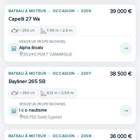
39 000 €
BATEAU À MOTEUR
OCCASION
2005
Capelli 27 Wa
1 × 250 ch
7,48 m × 2,6 m
VENDEUR PROFESSIONNEL
Alpha Boats
30240 PORT CAMARGUE
38 500 €
BATEAU À MOTEUR
OCCASION
2007
Bayliner 265 SB
1 × 260 ch
8,13 m × 2,59 m
VENDEUR PROFESSIONNEL
I c o nautisme
66750 Saint Cyprien
36 000 €
BATEAU À MOTEUR
OCCASION
2008