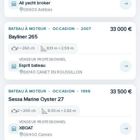
All yacht broker
06600 Antibes
33 000 €
BATEAU À MOTEUR
OCCASION
2007
Bayliner 265
1 × 260 ch
8,13 m × 2,59 m
VENDEUR PROFESSIONNEL
Esprit bateau
66140 CANET EN ROUSSILLON
33 500 €
BATEAU À MOTEUR
OCCASION
1998
Sessa Marine Oyster 27
2 × 200 ch
8,03 m × 2,82 m
VENDEUR PROFESSIONNEL
XBOAT
06400 Cannes