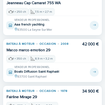
Jeanneau Cap Camarat 755 WA
1 × 250 ch
7,5 m × 2,7 m
VENDEUR PROFESSIONNEL
Aaa french yachting
83500 La Seyne Sur Mer
42 000 €
BATEAU À MOTEUR
OCCASION
2008
Mar.co marco emotion 29
1 × 350 ch
8,9 m × 3,2 m
VENDEUR PROFESSIONNEL
Boats Diffusion Saint Raphaël
83700 Saint Raphael
34 900 €
BATEAU À MOTEUR
OCCASION
1978
Fairline Mirage 29