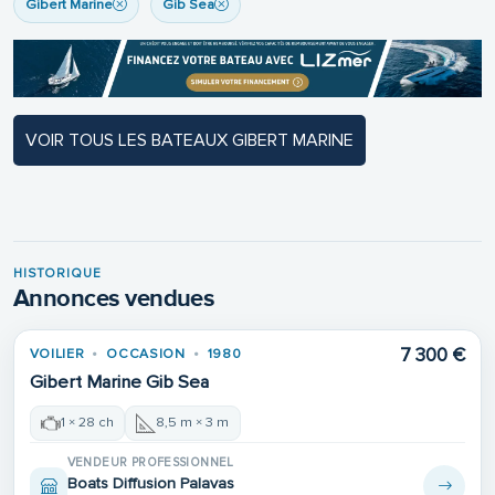
Gibert Marine
Gib Sea
VOIR TOUS LES BATEAUX GIBERT MARINE
HISTORIQUE
Annonces vendues
7 300 €
VOILIER
OCCASION
1980
VENDU
Gibert Marine Gib Sea
1 × 28 ch
8,5 m × 3 m
VENDEUR PROFESSIONNEL
Boats Diffusion Palavas