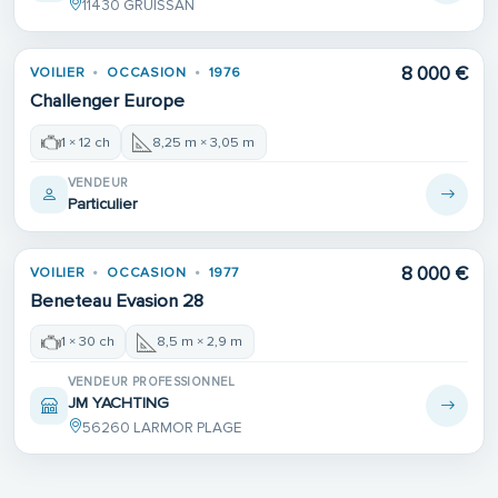
11430 GRUISSAN
8 000 €
VOILIER
OCCASION
1976
Challenger Europe
1 × 12 ch
8,25 m × 3,05 m
VENDEUR
Particulier
8 000 €
VOILIER
OCCASION
1977
Beneteau Evasion 28
1 × 30 ch
8,5 m × 2,9 m
VENDEUR PROFESSIONNEL
JM YACHTING
56260 LARMOR PLAGE