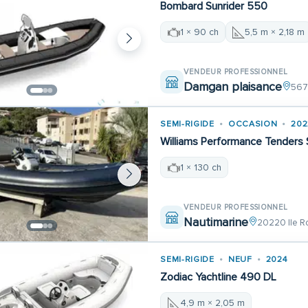
Bombard Sunrider 550
1 × 90 ch
5,5 m × 2,18 m
VENDEUR PROFESSIONNEL
Damgan plaisance
567
SEMI-RIGIDE
OCCASION
202
Williams Performance Tenders 
1 × 130 ch
VENDEUR PROFESSIONNEL
Nautimarine
20220 Ile R
SEMI-RIGIDE
NEUF
2024
Zodiac Yachtline 490 DL
4,9 m × 2,05 m