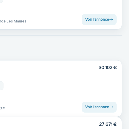
Voir l'annonce
nde Les Maures
30 102 €
m
Voir l'annonce
EZE
27 671 €