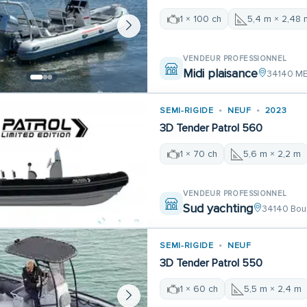
1 × 100 ch
5,4 m × 2,48 
VENDEUR PROFESSIONNEL
Midi plaisance
34140 M
SEMI-RIGIDE
NEUF
2023
3D Tender Patrol 560
1 × 70 ch
5,6 m × 2,2 m
VENDEUR PROFESSIONNEL
Sud yachting
34140 Bou
SEMI-RIGIDE
NEUF
3D Tender Patrol 550
1 × 60 ch
5,5 m × 2,4 m