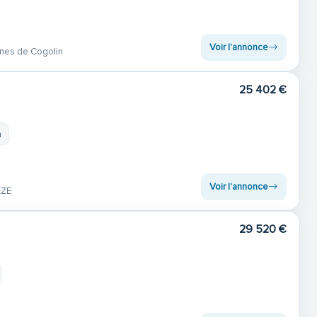
Voir l'annonce
nes de Cogolin
25 402 €
m
Voir l'annonce
EZE
29 520 €