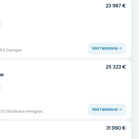
23 987 €
Voir l'annonce
50 Damgan
25 323 €
ne
Voir l'annonce
00 Bordeaux-merignac
31 990 €