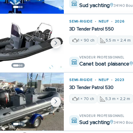
Sud yachting
34140 Bou
SEMI-RIGIDE
NEUF
2026
3D Tender Patrol 550
1 × 90 ch
5,5 m × 2,4 m
VENDEUR PROFESSIONNEL
Canet boat plaisance
SEMI-RIGIDE
NEUF
2023
3D Tender Patrol 530
1 × 70 ch
5,3 m × 2,2 m
VENDEUR PROFESSIONNEL
Sud yachting
34140 Bou