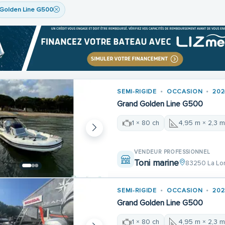
Golden Line G500
SEMI-RIGIDE
OCCASION
202
Grand Golden Line G500
1 × 80 ch
4,95 m × 2,3 
VENDEUR PROFESSIONNEL
Toni marine
83250 La Lo
SEMI-RIGIDE
OCCASION
202
Grand Golden Line G500
1 × 80 ch
4,95 m × 2,3 