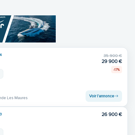
4
35 900 €
29 900 €
-17%
m
Voir l'annonce
nde Les Maures
26 900 €
3
m