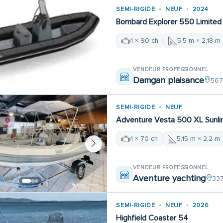
SEMI-RIGIDE
NEUF
2024
Bombard Explorer 550 Limited
1 × 90 ch
5,5 m × 2,18 m
VENDEUR PROFESSIONNEL
Damgan plaisance
567
SEMI-RIGIDE
NEUF
Adventure Vesta 500 XL Sunli
1 × 70 ch
5,15 m × 2,2 m
VENDEUR PROFESSIONNEL
Aventure yachting
337
SEMI-RIGIDE
NEUF
2026
Highfield Coaster 54