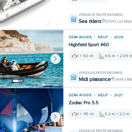
VENDEUR PROFESSIONNEL
Sea riders
83310 Les Mari
SEMI-RIGIDE
NEUF
2026
Highfield Sport 460
1 × 50 ch
4,6 m × 2,09 
VENDEUR PROFESSIONNEL
Midi plaisance
34140 M
SEMI-RIGIDE
NEUF
2021
Zodiac Pro 5.5
1 × 115 ch
5,2 m × 2,2 m
VENDEUR PROFESSIONNEL