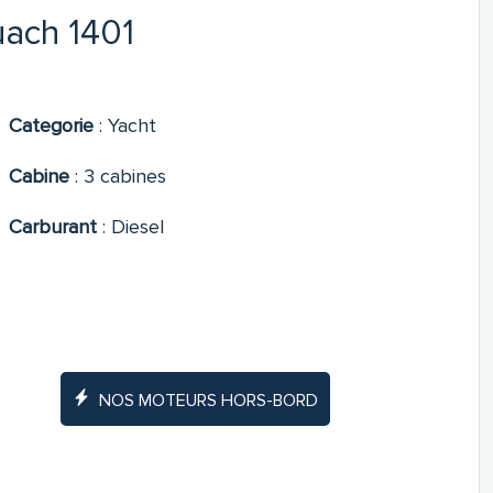
uach 1401
Categorie
:
Yacht
Cabine
:
3 cabines
Carburant
:
Diesel
NOS MOTEURS HORS-BORD