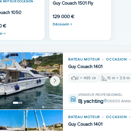
À MOTEUR OCCASION ·
Guy Couach 1501 Fly
Guy Couach 1050
129 000 €
Découvrir
0 €
ir
BATEAU MOTEUR
OCCASION
Guy Couach 1401
2 × 485 ch
15 m × 3,9 m
VENDEUR PROFESSIONNEL
Bj yachting
06600 Antib
BATEAU MOTEUR
OCCASION
Guy Couach 1401