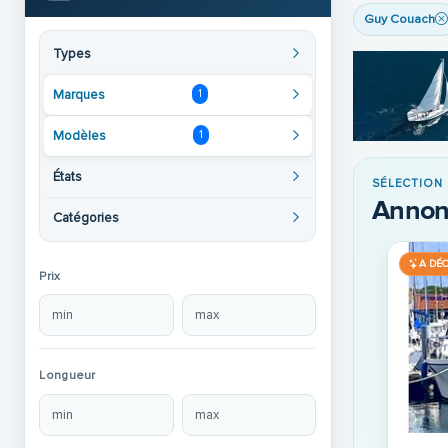
Guy Couach
Types
Marques
1
Modèles
1
États
SÉLECTION
Annon
Catégories
A DÉ
Prix
Longueur