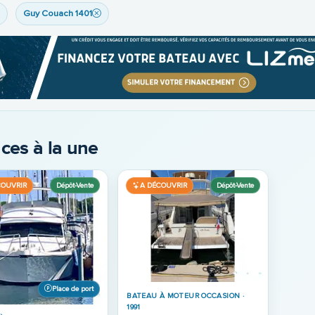
Guy Couach 1401
ces à la une
Dépôt-Vente
Dépôt-Vente
COUVRIR
A DÉCOUVRIR
Place de port
BATEAU À MOTEUR OCCASION ·
1991