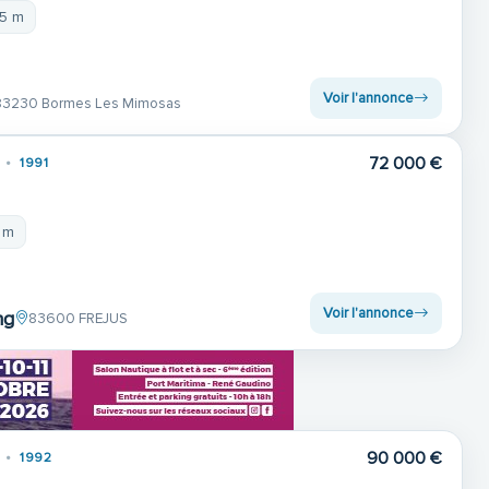
95 m
Voir l'annonce
83230 Bormes Les Mimosas
72 000 €
1991
9 m
Voir l'annonce
ng
83600 FREJUS
90 000 €
1992