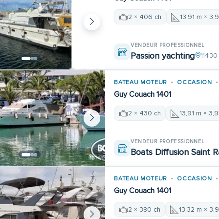
2 × 406 ch
13,91 m × 3,
VENDEUR PROFESSIONNEL
Passion yachting
11430
BATEAU MOTEUR
OCCASION
Guy Couach 1401
2 × 430 ch
13,91 m × 3,
VENDEUR PROFESSIONNEL
Boats Diffusion Saint 
BATEAU MOTEUR
OCCASION
Guy Couach 1401
2 × 380 ch
13,32 m × 3,