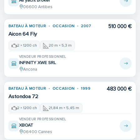
All yacht broker
06600 Antibes
510 000 €
BATEAU À MOTEUR
OCCASION
2007
Aicon 64 Fly
2 × 1200 ch
20 m × 5,3 m
VENDEUR PROFESSIONNEL
INFINITY XWE SRL
Ancona
483 000 €
BATEAU À MOTEUR
OCCASION
1999
Astondoa 72
2 × 1200 ch
21,84 m × 5,45 m
VENDEUR PROFESSIONNEL
XBOAT
06400 Cannes