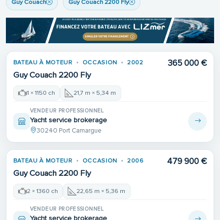
Guy Couach
Guy Couach 2200 Fly
365 000 €
BATEAU À MOTEUR
OCCASION
2002
Guy Couach 2200 Fly
1 × 1150 ch
21,7 m × 5,34 m
VENDEUR PROFESSIONNEL
Yacht service brokerage
30240 Port Camargue
479 900 €
BATEAU À MOTEUR
OCCASION
2006
Guy Couach 2200 Fly
2 × 1360 ch
22,65 m × 5,36 m
VENDEUR PROFESSIONNEL
Yacht service brokerage