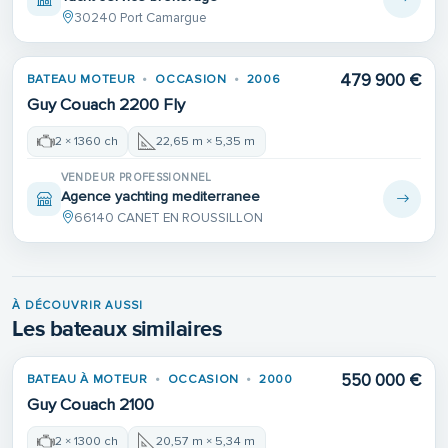
30240 Port Camargue
479 900 €
BATEAU MOTEUR
OCCASION
2006
Guy Couach 2200 Fly
2 × 1360 ch
22,65 m × 5,35 m
VENDEUR PROFESSIONNEL
Agence yachting mediterranee
66140 CANET EN ROUSSILLON
À DÉCOUVRIR AUSSI
Les bateaux similaires
550 000 €
BATEAU À MOTEUR
OCCASION
2000
Guy Couach 2100
2 × 1300 ch
20,57 m × 5,34 m