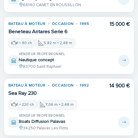
66140 CANET EN ROUSSILLON
15 000 €
BATEAU À MOTEUR
OCCASION
1995
Beneteau Antares Serie 6
1 × 80 ch
5,82 m × 2,48 m
VENDEUR PROFESSIONNEL
Nautique concept
83700 Saint Raphael
14 900 €
BATEAU À MOTEUR
OCCASION
1992
Sea Ray 230
1 × 220 ch
7,06 m × 2,48 m
VENDEUR PROFESSIONNEL
Boats Diffusion Palavas
34250 Palavas Les Flots