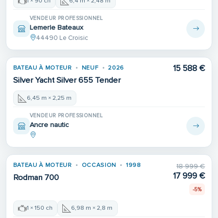
1 × 90 ch
6,4 m × 2,48 m
VENDEUR PROFESSIONNEL
Lemerle Bateaux
44490 Le Croisic
15 588 €
BATEAU À MOTEUR
NEUF
2026
Silver Yacht Silver 655 Tender
6,45 m × 2,25 m
VENDEUR PROFESSIONNEL
Ancre nautic
BATEAU À MOTEUR
OCCASION
1998
18 999 €
17 999 €
Rodman 700
-5%
1 × 150 ch
6,98 m × 2,8 m