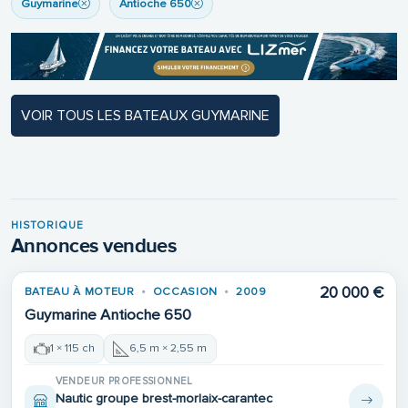
Guymarine
Antioche 650
VOIR TOUS LES BATEAUX GUYMARINE
HISTORIQUE
Annonces vendues
20 000 €
BATEAU À MOTEUR
OCCASION
2009
VENDU
Guymarine Antioche 650
1 × 115 ch
6,5 m × 2,55 m
VENDEUR PROFESSIONNEL
Nautic groupe brest-morlaix-carantec