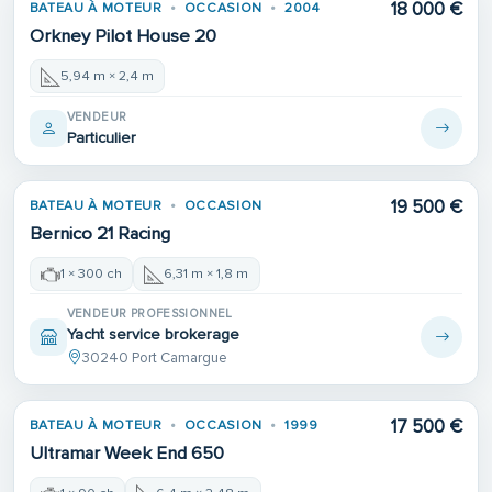
18 000 €
BATEAU À MOTEUR
OCCASION
2004
Orkney Pilot House 20
5,94 m × 2,4 m
VENDEUR
Particulier
19 500 €
BATEAU À MOTEUR
OCCASION
Bernico 21 Racing
1 × 300 ch
6,31 m × 1,8 m
VENDEUR PROFESSIONNEL
Yacht service brokerage
30240 Port Camargue
17 500 €
BATEAU À MOTEUR
OCCASION
1999
Ultramar Week End 650