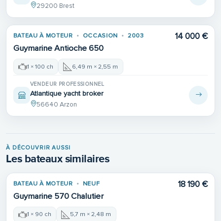
29200 Brest
14 000 €
BATEAU À MOTEUR
OCCASION
2003
VENDU
Guymarine Antioche 650
1 × 100 ch
6,49 m × 2,55 m
VENDEUR PROFESSIONNEL
Atlantique yacht broker
56640 Arzon
À DÉCOUVRIR AUSSI
Les bateaux similaires
18 190 €
BATEAU À MOTEUR
NEUF
Guymarine 570 Chalutier
1 × 90 ch
5,7 m × 2,48 m