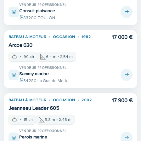
VENDEUR PROFESSIONNEL
Consult plaisance
83200 TOULON
Place de port
17 000 €
BATEAU À MOTEUR
OCCASION
1982
Arcoa 630
1 × 190 ch
6,4 m × 2,54 m
VENDEUR PROFESSIONNEL
Sammy marine
34280 La Grande Motte
17 900 €
BATEAU À MOTEUR
OCCASION
2002
Jeanneau Leader 605
1 × 115 ch
5,8 m × 2,48 m
VENDEUR PROFESSIONNEL
Perols marine