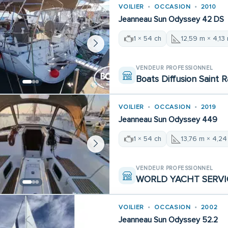
VOILIER
OCCASION
2010
Jeanneau Sun Odyssey 42 DS
1 × 54 ch
12,59 m × 4,13
VENDEUR PROFESSIONNEL
Boats Diffusion Saint 
VOILIER
OCCASION
2019
Jeanneau Sun Odyssey 449
1 × 54 ch
13,76 m × 4,24
VENDEUR PROFESSIONNEL
WORLD YACHT SERVI
VOILIER
OCCASION
2002
Jeanneau Sun Odyssey 52.2