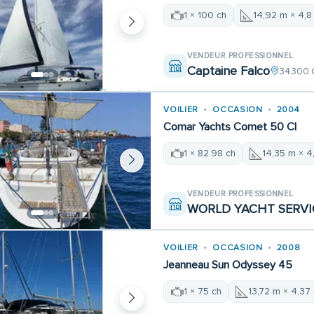
1 × 100 ch
14,92 m × 4,8
VENDEUR PROFESSIONNEL
Captaine Falco
34300 
VOILIER
OCCASION
2004
Comar Yachts Comet 50 Cl
1 × 82.98 ch
14,35 m × 4
VENDEUR PROFESSIONNEL
WORLD YACHT SERVI
VOILIER
OCCASION
2008
Jeanneau Sun Odyssey 45
1 × 75 ch
13,72 m × 4,37