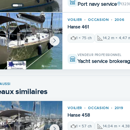
Port navy service
1323
VOILIER
OCCASION
2006
Hanse 461
1 × 75 ch
14,2 m × 4,47 
VENDEUR PROFESSIONNEL
Yacht service brokera
AUSSI
aux similaires
VOILIER
OCCASION
2019
Hanse 458
1 × 57 ch
14,04 m × 4,3