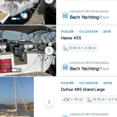
VENDEUR PROFESSIONNEL
Bach Yachting
Split
VOILIER
OCCASION
2018
Hanse 455
13,55 m × 4,38 m
VENDEUR PROFESSIONNEL
Bach Yachting
Split
VOILIER
OCCASION
2008
Dufour 485 Grand Large
1 × 75 ch
14,75 m × 4,7 
VENDEUR PROFESSIONNEL