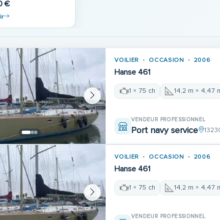
0 €
ir
VOILIER
OCCASION
2006
Hanse 461
1 × 75 ch
14,2 m × 4,47 
VENDEUR PROFESSIONNEL
Port navy service
1323
VOILIER
OCCASION
2006
Hanse 461
1 × 75 ch
14,2 m × 4,47 
VENDEUR PROFESSIONNEL