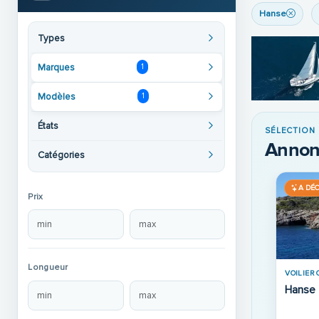
Hanse
Types
Marques
1
Modèles
1
États
SÉLECTION
Annon
Catégories
A DÉ
Prix
Longueur
VOILIER 