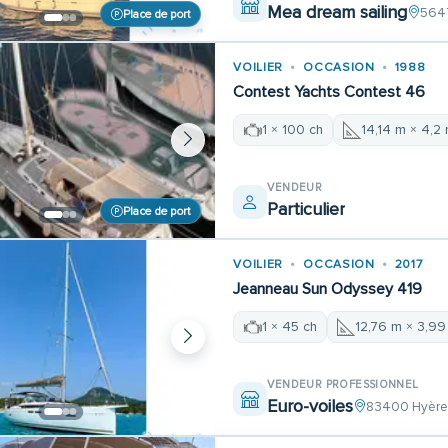
Mea dream sailing
5647
Place de port
VOILIER
OCCASION
1988
Contest Yachts Contest 46
1 × 100 ch
14,14 m × 4,2
VENDEUR
Particulier
Place de port
VOILIER
OCCASION
2017
Jeanneau Sun Odyssey 419
1 × 45 ch
12,76 m × 3,99
VENDEUR PROFESSIONNEL
Euro-voiles
83400 Hyèr