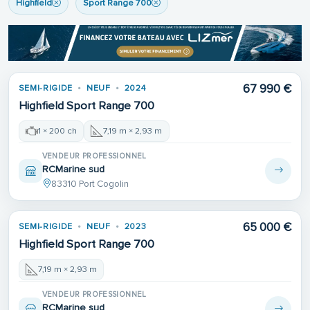
Highfield
Sport Range 700
67 990 €
SEMI-RIGIDE
NEUF
2024
Highfield Sport Range 700
1 × 200 ch
7,19 m × 2,93 m
VENDEUR PROFESSIONNEL
RCMarine sud
83310 Port Cogolin
65 000 €
SEMI-RIGIDE
NEUF
2023
Highfield Sport Range 700
7,19 m × 2,93 m
VENDEUR PROFESSIONNEL
RCMarine sud