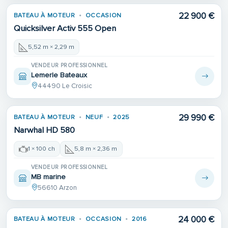
22 900 €
BATEAU À MOTEUR
OCCASION
Quicksilver Activ 555 Open
5,52 m × 2,29 m
VENDEUR PROFESSIONNEL
Lemerle Bateaux
44490 Le Croisic
29 990 €
BATEAU À MOTEUR
NEUF
2025
Narwhal HD 580
1 × 100 ch
5,8 m × 2,36 m
VENDEUR PROFESSIONNEL
MB marine
56610 Arzon
24 000 €
BATEAU À MOTEUR
OCCASION
2016