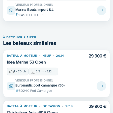
VENDEUR PROFESSIONNEL
Marina Boats Import S.L
CASTELLDEFELS
À DÉCOUVRIR AUSSI
Les bateaux similaires
29 900 €
BATEAU À MOTEUR
NEUF
2024
Idea Marine 53 Open
1 × 70 ch
5,3 m × 2,12 m
VENDEUR PROFESSIONNEL
Euronautic port camargue (30)
30240 Port Camargue
29 900 €
BATEAU À MOTEUR
OCCASION
2019
Quicksilver Activ 605 Open