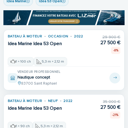
Idea Marine
Idea 53 Open
BATEAU À MOTEUR
OCCASION
2022
29 900 €
27 500 €
Idea Marine Idea 53 Open
-8%
1 × 100 ch
5,3 m × 2,12 m
VENDEUR PROFESSIONNEL
Nautique concept
83700 Saint Raphael
BATEAU À MOTEUR
NEUF
2022
35 000 €
27 500 €
Idea Marine Idea 53 Open
-21%
1 × 90 ch
5,3 m × 2,12 m