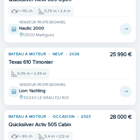
1 × 115 ch
5,75 m × 2,4 m
VENDEUR PROFESSIONNEL
Nautic 2000
13500 Martigues
25 990 €
BATEAU À MOTEUR
NEUF
2026
Texas 610 Timonier
6,05 m × 2,49 m
VENDEUR PROFESSIONNEL
Lion Yachting
30240 LE GRAU DU ROI
28 000 €
BATEAU À MOTEUR
OCCASION
2023
Quicksilver Activ 505 Cabin
1 × 80 ch
5,4 m × 2,12 m