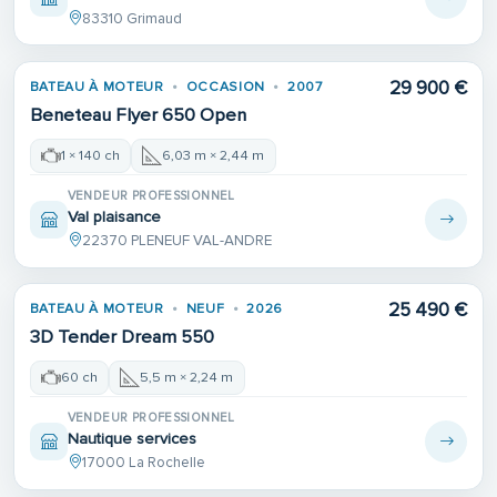
83310 Grimaud
29 900 €
BATEAU À MOTEUR
OCCASION
2007
Beneteau Flyer 650 Open
1 × 140 ch
6,03 m × 2,44 m
VENDEUR PROFESSIONNEL
Val plaisance
22370 PLENEUF VAL-ANDRE
25 490 €
BATEAU À MOTEUR
NEUF
2026
3D Tender Dream 550
60 ch
5,5 m × 2,24 m
VENDEUR PROFESSIONNEL
Nautique services
17000 La Rochelle