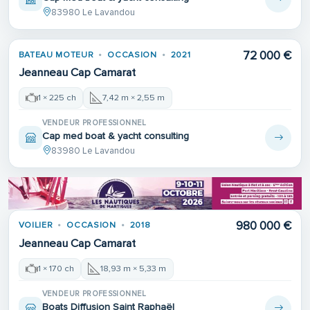
83980 Le Lavandou
72 000 €
BATEAU MOTEUR
OCCASION
2021
Jeanneau Cap Camarat
1 × 225 ch
7,42 m × 2,55 m
VENDEUR PROFESSIONNEL
Cap med boat & yacht consulting
83980 Le Lavandou
980 000 €
VOILIER
OCCASION
2018
Jeanneau Cap Camarat
1 × 170 ch
18,93 m × 5,33 m
VENDEUR PROFESSIONNEL
Boats Diffusion Saint Raphaël