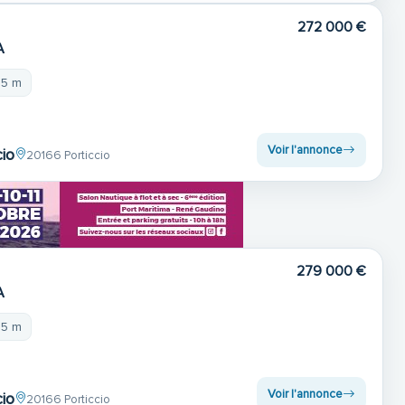
272 000 €
4
A
25 m
Voir l'annonce
cio
20166 Porticcio
279 000 €
4
A
25 m
Voir l'annonce
cio
20166 Porticcio