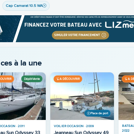
Cap Camarat 10.5 WA
ces à la une
COUVRIR
A DÉCOUVRIR
A D
Place de port
À MOTEUR REFITÉ · 2003
au Merry Fisher 635
BATEAU À MOTEUR OCCASION ·
BATEAU
1979
2018