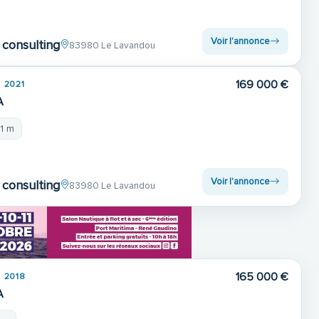
Voir l'annonce
consulting
83980 Le Lavandou
169 000 €
2021
A
21 m
Voir l'annonce
consulting
83980 Le Lavandou
165 000 €
2018
A