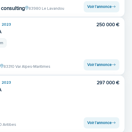
Voir l'annonce
consulting
83980 Le Lavandou
250 000 €
2023
A
 m
Voir l'annonce
83310 Var Alpes-Maritimes
297 000 €
2023
A
Voir l'annonce
 Antibes