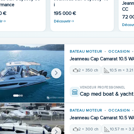
Jeanneau Skanes 750
Jeanneau CA
17 800 €
e
7.5 W
ir
12 000 €
57 5
Découvrir
Découv
BATEAU MOTEUR
OCCASION
Jeanneau Cap Camarat 10.5 W
2 × 350 ch
10,5 m × 3,21
VENDEUR PROFESSIONNEL
Cap med boat & yacht 
BATEAU MOTEUR
OCCASION
Jeanneau Cap Camarat 10.5 W
2 × 300 ch
10,57 m × 3,