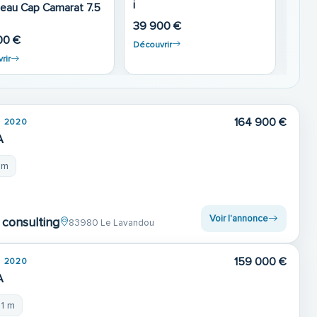
P CAMARAT
Jeanneau Cap Camarat
A S2
755 WA
890
00 €
25 000 €
Déco
rir
Découvrir
164 900 €
2020
A
 m
Voir l'annonce
consulting
83980 Le Lavandou
159 000 €
2020
A
21 m