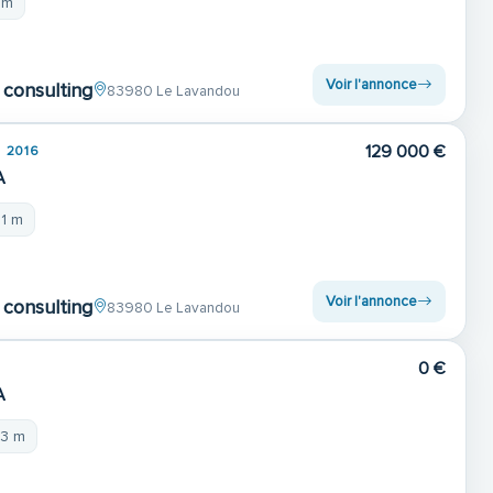
 m
Voir l'annonce
consulting
83980 Le Lavandou
129 000 €
2016
A
21 m
Voir l'annonce
consulting
83980 Le Lavandou
0 €
A
23 m