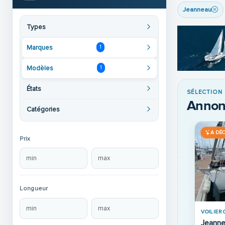
Jeanneau
Types
Marques
1
Modèles
1
États
SÉLECTION
Annon
Catégories
UVRIR
A DÉCOUVRIR
A DÉ
Prix
Longueur
Place de port
BATEAU 
VOILIER OCCASION · 2005
Jeanne
MOTEUR OCCASION ·
Jeanneau Sun Odyssey 32