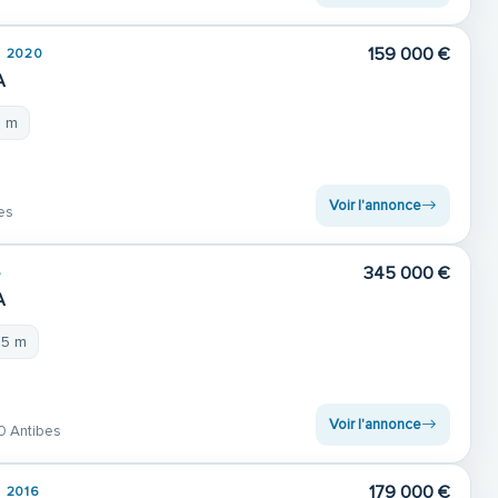
159 000 €
2020
A
3 m
Voir l'annonce
es
345 000 €
6
A
25 m
Voir l'annonce
 Antibes
179 000 €
2016