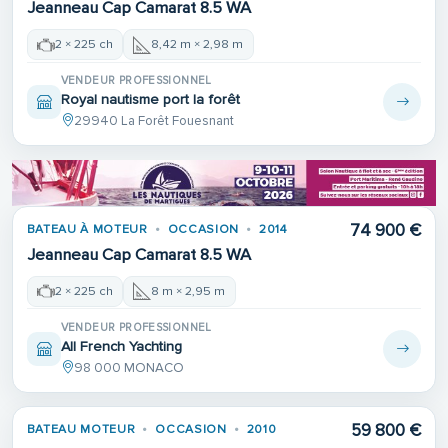
Jeanneau Cap Camarat 8.5 WA
2 × 225 ch
8,42 m × 2,98 m
VENDEUR PROFESSIONNEL
Royal nautisme port la forêt
29940 La Forêt Fouesnant
74 900 €
BATEAU À MOTEUR
OCCASION
2014
Jeanneau Cap Camarat 8.5 WA
2 × 225 ch
8 m × 2,95 m
VENDEUR PROFESSIONNEL
All French Yachting
98 000 MONACO
59 800 €
BATEAU MOTEUR
OCCASION
2010