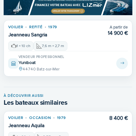
Place de port
VOILIER
REFITÉ
1979
A partir de
REFIT
14 900 €
Jeanneau Sangria
1 × 10 ch
7,6 m × 2,7 m
VENDEUR PROFESSIONNEL
Yuniboat
44740 Batz-sur-Mer
À DÉCOUVRIR AUSSI
Les bateaux similaires
8 400 €
VOILIER
OCCASION
1979
Jeanneau Aquila