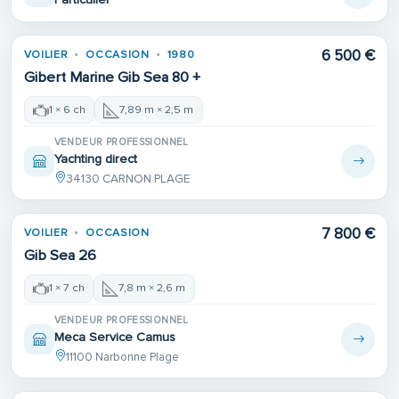
Place de port
6 500 €
VOILIER
OCCASION
1980
Gibert Marine Gib Sea 80 +
1 × 6 ch
7,89 m × 2,5 m
VENDEUR PROFESSIONNEL
Yachting direct
34130 CARNON PLAGE
Place de port
7 800 €
VOILIER
OCCASION
Gib Sea 26
1 × 7 ch
7,8 m × 2,6 m
VENDEUR PROFESSIONNEL
Meca Service Camus
11100 Narbonne Plage
Place de port