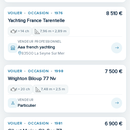
8 510 €
VOILIER
OCCASION
1976
Yachting France Tarentelle
1 × 14 ch
7,96 m × 2,89 m
VENDEUR PROFESSIONNEL
Aaa french yachting
83500 La Seyne Sur Mer
Place de port
7 500 €
VOILIER
OCCASION
1998
Wrighton Biloup 77 Nv
1 × 20 ch
7,48 m × 2,5 m
VENDEUR
Particulier
6 900 €
VOILIER
OCCASION
1981