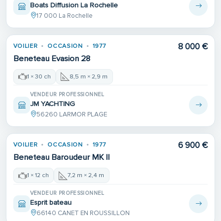
Boats Diffusion La Rochelle
17 000 La Rochelle
8 000 €
VOILIER
OCCASION
1977
Beneteau Evasion 28
1 × 30 ch
8,5 m × 2,9 m
VENDEUR PROFESSIONNEL
JM YACHTING
56260 LARMOR PLAGE
6 900 €
VOILIER
OCCASION
1977
Beneteau Baroudeur MK II
1 × 12 ch
7,2 m × 2,4 m
VENDEUR PROFESSIONNEL
Esprit bateau
66140 CANET EN ROUSSILLON