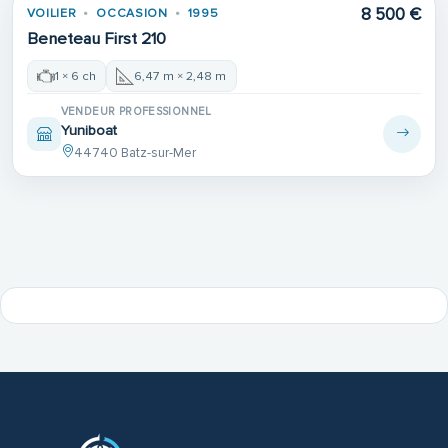
8 500 €
VOILIER
OCCASION
1995
Beneteau First 210
1 × 6 ch
6,47 m × 2,48 m
VENDEUR PROFESSIONNEL
Yuniboat
44740 Batz-sur-Mer