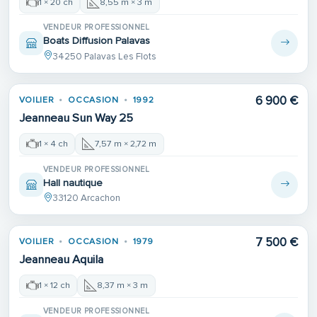
1 × 20 ch
8,55 m × 3 m
VENDEUR PROFESSIONNEL
Boats Diffusion Palavas
34250 Palavas Les Flots
6 900 €
VOILIER
OCCASION
1992
Jeanneau Sun Way 25
1 × 4 ch
7,57 m × 2,72 m
VENDEUR PROFESSIONNEL
Hall nautique
33120 Arcachon
7 500 €
VOILIER
OCCASION
1979
Jeanneau Aquila
1 × 12 ch
8,37 m × 3 m
VENDEUR PROFESSIONNEL