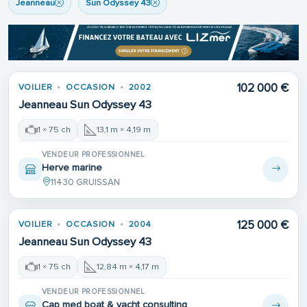
Jeanneau
Sun Odyssey 43
Place de port
102 000 €
VOILIER
OCCASION
2002
Jeanneau Sun Odyssey 43
1 × 75 ch
13,1 m × 4,19 m
VENDEUR PROFESSIONNEL
Herve marine
11430 GRUISSAN
125 000 €
VOILIER
OCCASION
2004
Jeanneau Sun Odyssey 43
1 × 75 ch
12,84 m × 4,17 m
VENDEUR PROFESSIONNEL
Cap med boat & yacht consulting