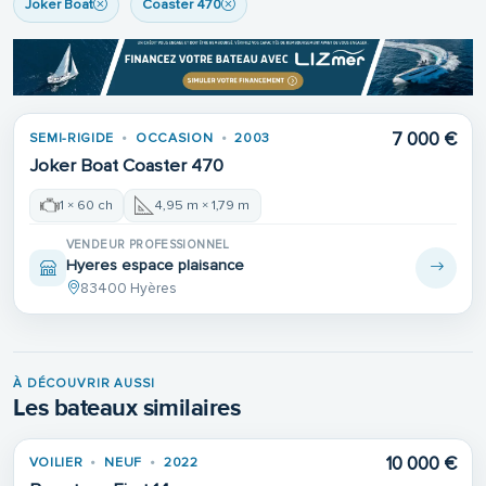
Joker Boat
Coaster 470
7 000 €
SEMI-RIGIDE
OCCASION
2003
Joker Boat Coaster 470
1 × 60 ch
4,95 m × 1,79 m
VENDEUR PROFESSIONNEL
Hyeres espace plaisance
83400 Hyères
À DÉCOUVRIR AUSSI
Les bateaux similaires
10 000 €
VOILIER
NEUF
2022