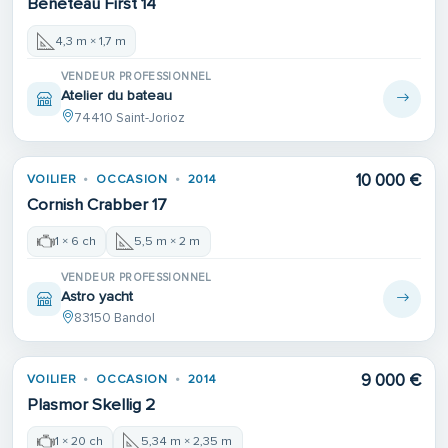
Beneteau First 14
4,3 m × 1,7 m
VENDEUR PROFESSIONNEL
Atelier du bateau
74410 Saint-Jorioz
10 000 €
VOILIER
OCCASION
2014
Cornish Crabber 17
1 × 6 ch
5,5 m × 2 m
VENDEUR PROFESSIONNEL
Astro yacht
83150 Bandol
9 000 €
VOILIER
OCCASION
2014
Plasmor Skellig 2
1 × 20 ch
5,34 m × 2,35 m