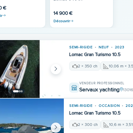
0 €
14 900 €
ir
Découvrir
SEMI-RIGIDE
NEUF
2023
Lomac Gran Turismo 10.5
2 × 350 ch
10,06 m × 3,
VENDEUR PROFESSIONNEL
Servaux yachting
13016
SEMI-RIGIDE
OCCASION
202
Lomac Gran Turismo 10.5
2 × 300 ch
10,6 m × 3,5