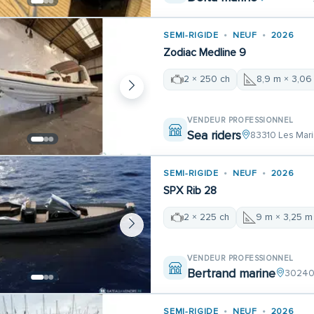
SEMI-RIGIDE
NEUF
2026
Zodiac Medline 9
2 × 250 ch
8,9 m × 3,06
VENDEUR PROFESSIONNEL
Sea riders
83310 Les Mari
SEMI-RIGIDE
NEUF
2026
SPX Rib 28
2 × 225 ch
9 m × 3,25 m
VENDEUR PROFESSIONNEL
Bertrand marine
30240 
SEMI-RIGIDE
NEUF
2026