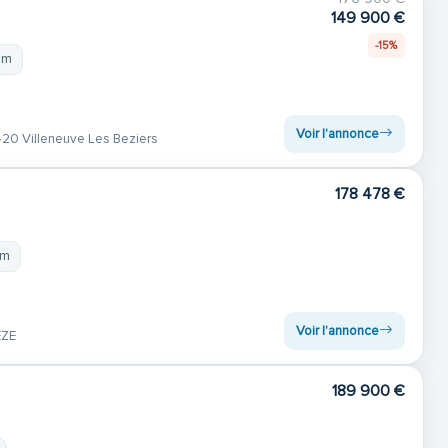
149 900 €
-15%
 m
Voir l'annonce
20 Villeneuve Les Beziers
178 478 €
 m
Voir l'annonce
EZE
189 900 €