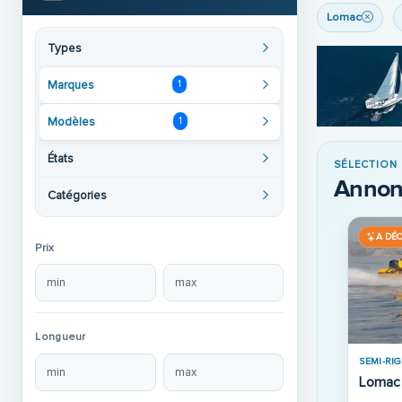
Lomac
Types
Marques
1
Modèles
1
États
SÉLECTION
Annon
Catégories
A DÉ
Prix
Longueur
SEMI-RIG