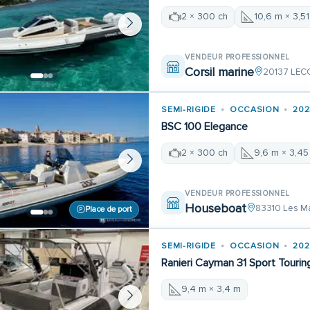
2 × 300 ch
10,6 m × 3,5
VENDEUR PROFESSIONNEL
Corsil marine
20137 LEC
SEMI-RIGIDE
OCCASION
202
BSC 100 Elegance
2 × 300 ch
9,6 m × 3,45
VENDEUR PROFESSIONNEL
Houseboat
83310 Les Ma
Place de port
SEMI-RIGIDE
OCCASION
202
Ranieri Cayman 31 Sport Tourin
9,4 m × 3,4 m