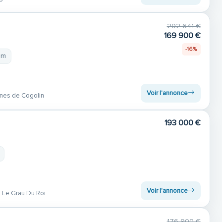
202 641 €
169 900 €
-16%
 m
Voir l'annonce
nes de Cogolin
193 000 €
Voir l'annonce
Le Grau Du Roi
176 900 €