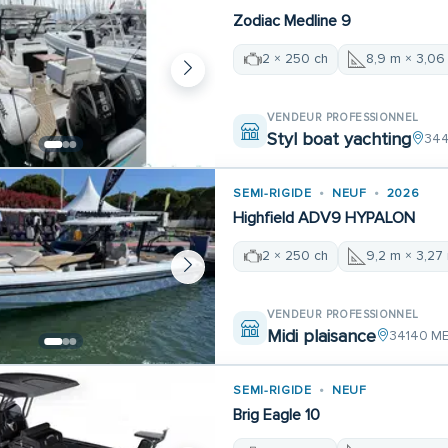
Zodiac Medline 9
2 × 250 ch
8,9 m × 3,06
VENDEUR PROFESSIONNEL
Styl boat yachting
344
SEMI-RIGIDE
NEUF
2026
Highfield ADV9 HYPALON
2 × 250 ch
9,2 m × 3,27
VENDEUR PROFESSIONNEL
Midi plaisance
34140 M
SEMI-RIGIDE
NEUF
Brig Eagle 10