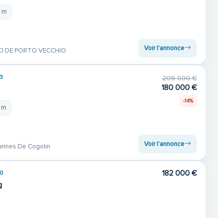
1 m
Voir l'annonce
CI DE PORTO VECCHIO
3
209 000 €
180 000 €
-14%
 m
Voir l'annonce
rines De Cogolin
182 000 €
0
g