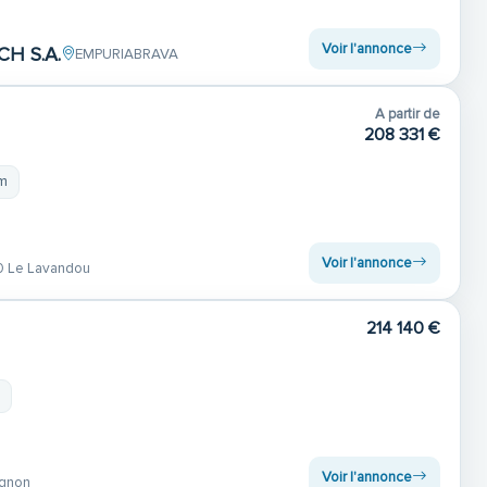
Voir l'annonce
H S.A.
EMPURIABRAVA
A partir de
208 331 €
 m
Voir l'annonce
 Le Lavandou
214 140 €
m
Voir l'annonce
gnon