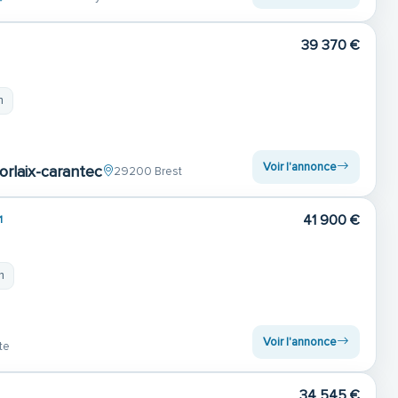
39 370 €
m
Voir l'annonce
orlaix-carantec
29200 Brest
41 900 €
1
m
Voir l'annonce
te
34 545 €