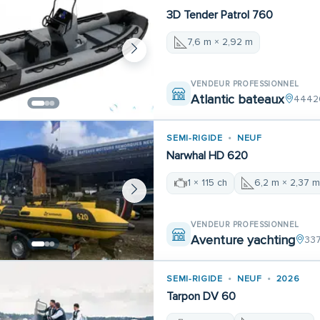
3D Tender Patrol 760
7,6 m × 2,92 m
VENDEUR PROFESSIONNEL
Atlantic bateaux
44420
SEMI-RIGIDE
NEUF
Narwhal HD 620
1 × 115 ch
6,2 m × 2,37 
VENDEUR PROFESSIONNEL
Aventure yachting
337
SEMI-RIGIDE
NEUF
2026
Tarpon DV 60