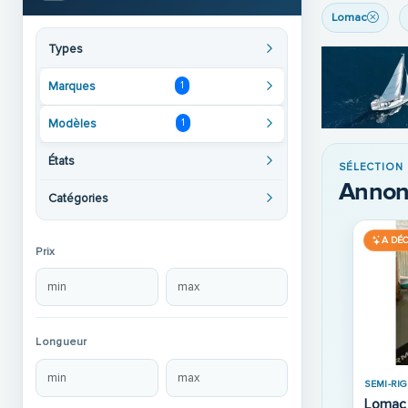
Lomac
Types
Marques
1
Modèles
1
États
SÉLECTION
Annon
Catégories
A DÉ
Prix
Longueur
SEMI-RIG