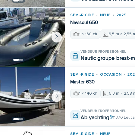
SEMI-RIGIDE
NEUF
2025
Navisoul 650
1 × 130 ch
6,5 m × 2,55 
VENDEUR PROFESSIONNEL
Nautic groupe brest-m
SEMI-RIGIDE
OCCASION
202
Master 630
1 × 140 ch
6,3 m × 2,58 
VENDEUR PROFESSIONNEL
Ab yachting
11370 Leuca
SEMI-RIGIDE
NEUF