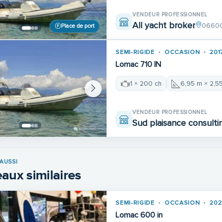
VENDEUR PROFESSIONNEL
All yacht broker
06600
Place de port
SEMI-RIGIDE
OCCASION
201
Lomac 710 IN
1 × 200 ch
6,95 m × 2,5
VENDEUR PROFESSIONNEL
Sud plaisance consulti
AUSSI
aux similaires
SEMI-RIGIDE
OCCASION
202
Lomac 600 in