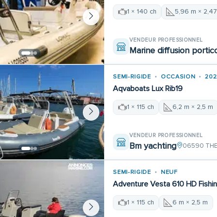
1 × 140 ch
5,96 m × 2,4
VENDEUR PROFESSIONNEL
Marine diffusion portic
SEMI-RIGIDE
OCCASION
202
Aqvaboats Lux Rib19
1 × 115 ch
6,2 m × 2,5 m
VENDEUR PROFESSIONNEL
Bm yachting
06590 THE
SEMI-RIGIDE
NEUF
Adventure Vesta 610 HD Fishin
1 × 115 ch
6 m × 2,5 m