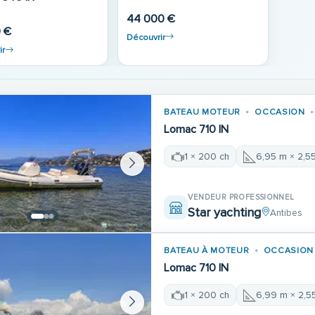
44 000 €
0 €
Découvrir
ir
BATEAU MOTEUR
OCCASION
Lomac 710 IN
1 × 200 ch
6,95 m × 2,5
VENDEUR PROFESSIONNEL
Star yachting
Antibes
BATEAU À MOTEUR
OCCASION
Lomac 710 IN
1 × 200 ch
6,99 m × 2,5