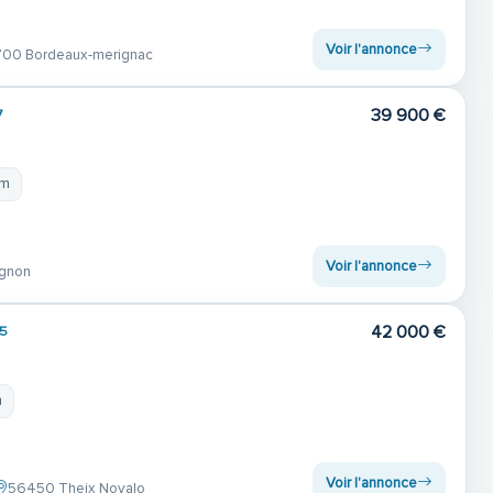
Voir l'annonce
00 Bordeaux-merignac
39 900 €
7
 m
Voir l'annonce
gnon
42 000 €
5
m
Voir l'annonce
56450 Theix Noyalo