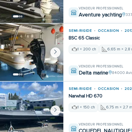
VENDEUR PROFESSIONNEL
Aventure yachting
337
SEMI-RIGIDE
OCCASION
201
BSC 65 Classic
1 × 200 ch
6,65 m × 2,8
VENDEUR PROFESSIONNEL
Delta marine
84000 Avi
SEMI-RIGIDE
OCCASION
202
Narwhal HD 670
1 × 150 ch
6,75 m × 2,7 
VENDEUR PROFESSIONNEL
COUEDEL NAUTIQUE