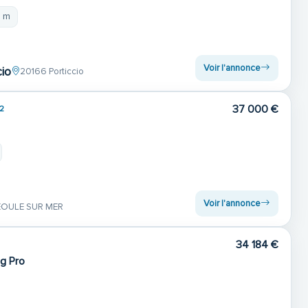
7 m
Voir l'annonce
cio
20166 Porticcio
37 000 €
2
Voir l'annonce
OULE SUR MER
34 184 €
g Pro