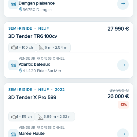
Damgan plaisance
56750 Damgan
27 990 €
SEMI-RIGIDE
NEUF
3D Tender TR6 100cv
1 × 100 ch
6 m × 2,54 m
VENDEUR PROFESSIONNEL
Atlantic bateaux
44420 Piriac Sur Mer
SEMI-RIGIDE
NEUF
2022
29 900 €
26 000 €
3D Tender X Pro 589
-13%
1 × 115 ch
5,89 m × 2,52 m
VENDEUR PROFESSIONNEL
Marée Haute