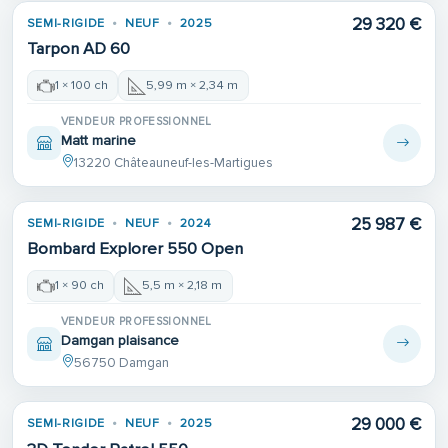
29 320 €
SEMI-RIGIDE
NEUF
2025
Tarpon AD 60
1 × 100 ch
5,99 m × 2,34 m
VENDEUR PROFESSIONNEL
Matt marine
13220 Châteauneuf-les-Martigues
25 987 €
SEMI-RIGIDE
NEUF
2024
Bombard Explorer 550 Open
1 × 90 ch
5,5 m × 2,18 m
VENDEUR PROFESSIONNEL
Damgan plaisance
56750 Damgan
29 000 €
SEMI-RIGIDE
NEUF
2025