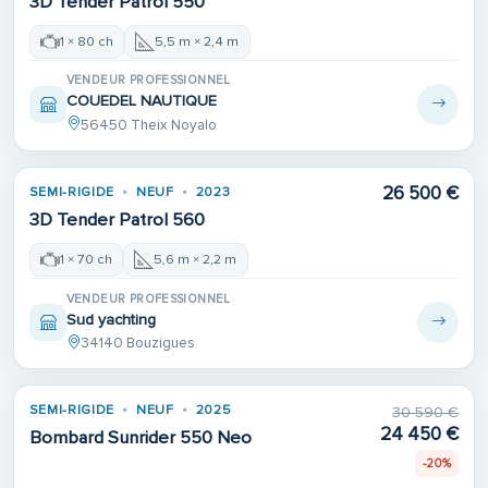
3D Tender Patrol 550
1 × 80 ch
5,5 m × 2,4 m
VENDEUR PROFESSIONNEL
COUEDEL NAUTIQUE
56450 Theix Noyalo
26 500 €
SEMI-RIGIDE
NEUF
2023
3D Tender Patrol 560
1 × 70 ch
5,6 m × 2,2 m
VENDEUR PROFESSIONNEL
Sud yachting
34140 Bouzigues
SEMI-RIGIDE
NEUF
2025
30 590 €
24 450 €
Bombard Sunrider 550 Neo
-20%