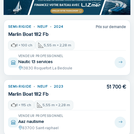
SEMI-RIGIDE
NEUF
2024
Prix sur demande
Marlin Boat 182 Fb
1 × 100 ch
5,55 m × 2,28 m
VENDEUR PROFESSIONNEL
Nautic 13 services
13830 Roquefort La Bedoule
51 700 €
SEMI-RIGIDE
NEUF
2023
Marlin Boat 182 Fb
1 × 115 ch
5,55 m × 2,28 m
VENDEUR PROFESSIONNEL
Aaz nautisme
83700 Saint-raphael