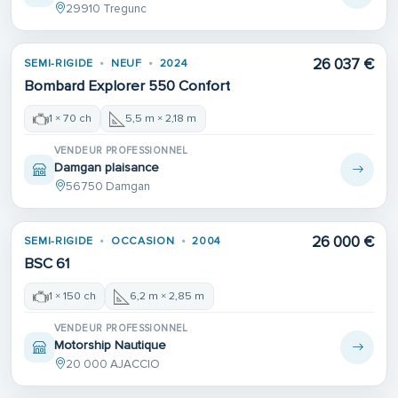
29910 Tregunc
26 037 €
SEMI-RIGIDE
NEUF
2024
Bombard Explorer 550 Confort
1 × 70 ch
5,5 m × 2,18 m
VENDEUR PROFESSIONNEL
Damgan plaisance
56750 Damgan
26 000 €
SEMI-RIGIDE
OCCASION
2004
BSC 61
1 × 150 ch
6,2 m × 2,85 m
VENDEUR PROFESSIONNEL
Motorship Nautique
20 000 AJACCIO