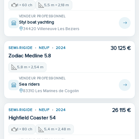
1 × 60 ch
5,5 m × 2,18 m
VENDEUR PROFESSIONNEL
Styl boat yachting
34420 Villeneuve Les Beziers
30 125 €
SEMI-RIGIDE
NEUF
2024
Zodiac Medline 5.8
5,8 m × 2,54 m
VENDEUR PROFESSIONNEL
Sea riders
83310 Les Marines de Cogolin
26 115 €
SEMI-RIGIDE
NEUF
2024
Highfield Coaster 54
1 × 80 ch
5,4 m × 2,48 m