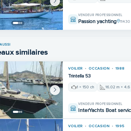
VENDEUR PROFESSIONNEL
Passion yachting
11430
AUSSI
aux similaires
VOILIER
OCCASION
1988
Trintella 53
1 × 150 ch
16,02 m × 4,6
VENDEUR PROFESSIONNEL
InterYachts Boat servi
VOILIER
OCCASION
1995