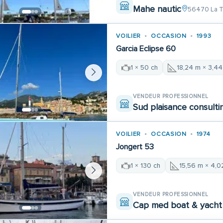
Mahe nautic
56470 La Tr
VOILIER
OCCASION
1993
Garcia Eclipse 60
1 × 50 ch
18,24 m × 3,4
VENDEUR PROFESSIONNEL
Sud plaisance consulti
VOILIER
OCCASION
1974
Jongert 53
1 × 130 ch
15,56 m × 4,0
VENDEUR PROFESSIONNEL
Cap med boat & yacht 