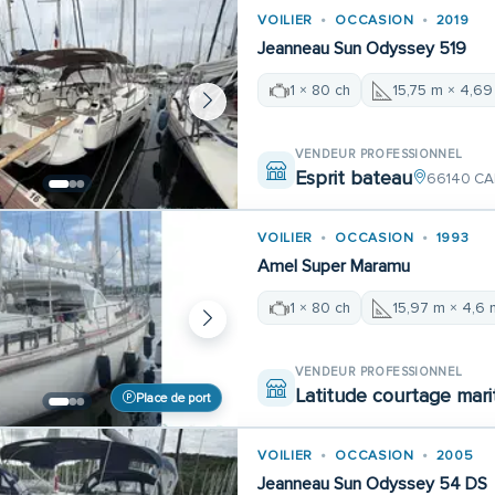
VOILIER
OCCASION
2019
Jeanneau Sun Odyssey 519
1 × 80 ch
15,75 m × 4,69
VENDEUR PROFESSIONNEL
Esprit bateau
66140 CA
VOILIER
OCCASION
1993
Amel Super Maramu
1 × 80 ch
15,97 m × 4,6 
VENDEUR PROFESSIONNEL
Latitude courtage mari
Place de port
VOILIER
OCCASION
2005
Jeanneau Sun Odyssey 54 DS