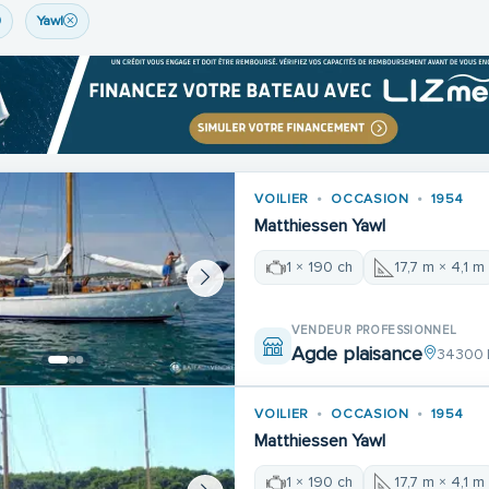
Yawl
VOILIER
OCCASION
1954
Matthiessen Yawl
1 × 190 ch
17,7 m × 4,1 m
VENDEUR PROFESSIONNEL
Agde plaisance
34300 
VOILIER
OCCASION
1954
Matthiessen Yawl
1 × 190 ch
17,7 m × 4,1 m