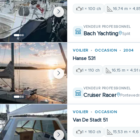
1 × 100 ch
16,74 m × 4,8
VENDEUR PROFESSIONNEL
Bach Yachting
Split
VOILIER
OCCASION
2004
Hanse 531
1 × 110 ch
16,15 m × 4,91
VENDEUR PROFESSIONNEL
Cruiser Racer
Pontevedr
VOILIER
OCCASION
Van De Stadt 51
1 × 160 ch
15,53 m × 4,6