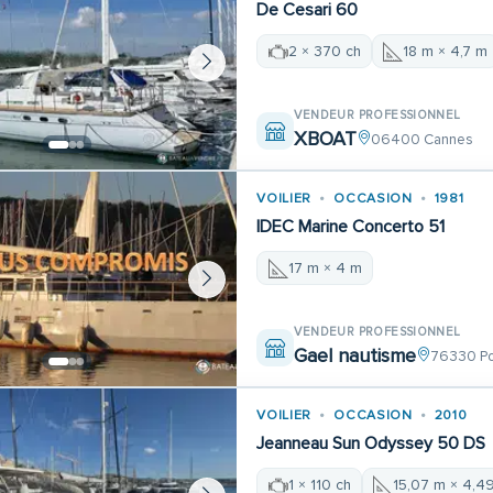
De Cesari 60
2 × 370 ch
18 m × 4,7 m
VENDEUR PROFESSIONNEL
XBOAT
06400 Cannes
VOILIER
OCCASION
1981
IDEC Marine Concerto 51
17 m × 4 m
VENDEUR PROFESSIONNEL
Gael nautisme
76330 Po
VOILIER
OCCASION
2010
Jeanneau Sun Odyssey 50 DS
1 × 110 ch
15,07 m × 4,4