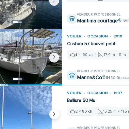
VENDEUR PROFESSIONNEL
Maritima courtage
135
VOILIER
OCCASION
2010
Custom 57 bouvet petit
1 × 150 ch
17,4 m × 5 m
VENDEUR PROFESSIONNEL
Marine&Co
11430 Gruiss
VOILIER
OCCASION
1987
Belliure 50 Ms
2 × 80 ch
15,25 m × 11,5
VENDEUR PROFESSIONNEL