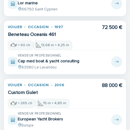
Lor marine
66750 Saint Cyprien
72 500 €
VOILIER
OCCASION
1997
Beneteau Oceanis 461
1 × 60 ch
13,68 m × 4,25 m
VENDEUR PROFESSIONNEL
Cap med boat & yacht consulting
83980 Le Lavandou
88 000 €
VOILIER
OCCASION
2006
Custom Gulet
1 × 265 ch
15 m × 4,85 m
VENDEUR PROFESSIONNEL
European Yacht Brokers
Europe
Place de port