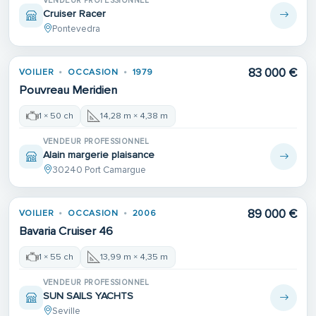
VENDEUR PROFESSIONNEL
Cruiser Racer
Pontevedra
83 000 €
VOILIER
OCCASION
1979
Pouvreau Meridien
1 × 50 ch
14,28 m × 4,38 m
VENDEUR PROFESSIONNEL
Alain margerie plaisance
30240 Port Camargue
89 000 €
VOILIER
OCCASION
2006
Bavaria Cruiser 46
1 × 55 ch
13,99 m × 4,35 m
VENDEUR PROFESSIONNEL
SUN SAILS YACHTS
Seville