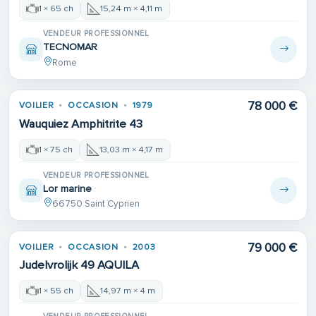
1 × 65 ch
15,24 m × 4,11 m
VENDEUR PROFESSIONNEL
TECNOMAR
Rome
78 000 €
VOILIER
OCCASION
1979
Wauquiez Amphitrite 43
1 × 75 ch
13,03 m × 4,17 m
VENDEUR PROFESSIONNEL
Lor marine
66750 Saint Cyprien
79 000 €
VOILIER
OCCASION
2003
Judelvrolijk 49 AQUILA
1 × 55 ch
14,97 m × 4 m