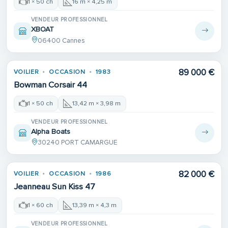
1 × 50 ch
16 m × 4,25 m
VENDEUR PROFESSIONNEL
XBOAT
06400 Cannes
89 000 €
VOILIER
OCCASION
1983
Bowman Corsair 44
1 × 50 ch
13,42 m × 3,98 m
VENDEUR PROFESSIONNEL
Alpha Boats
30240 PORT CAMARGUE
82 000 €
VOILIER
OCCASION
1986
Jeanneau Sun Kiss 47
1 × 60 ch
13,39 m × 4,3 m
VENDEUR PROFESSIONNEL