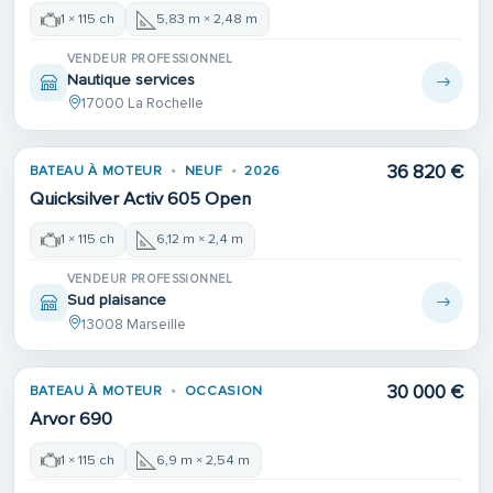
1 × 115 ch
5,83 m × 2,48 m
VENDEUR PROFESSIONNEL
Nautique services
17000 La Rochelle
36 820 €
BATEAU À MOTEUR
NEUF
2026
Quicksilver Activ 605 Open
1 × 115 ch
6,12 m × 2,4 m
VENDEUR PROFESSIONNEL
Sud plaisance
13008 Marseille
30 000 €
BATEAU À MOTEUR
OCCASION
Arvor 690
1 × 115 ch
6,9 m × 2,54 m