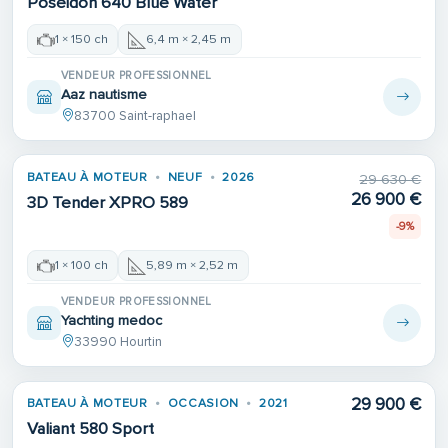
Poseidon 640 Blue Water
1 × 150 ch
6,4 m × 2,45 m
VENDEUR PROFESSIONNEL
Aaz nautisme
83700 Saint-raphael
BATEAU À MOTEUR
NEUF
2026
29 630 €
26 900 €
3D Tender XPRO 589
-9%
1 × 100 ch
5,89 m × 2,52 m
VENDEUR PROFESSIONNEL
Yachting medoc
33990 Hourtin
29 900 €
BATEAU À MOTEUR
OCCASION
2021
Valiant 580 Sport