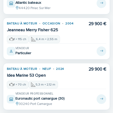
Atlantic bateaux
44420 Piriac Sur Mer
Place de port
29 900 €
BATEAU À MOTEUR
OCCASION
2004
Jeanneau Merry Fisher 625
1 × 115 ch
6,4 m × 2,55 m
VENDEUR
Particulier
29 900 €
BATEAU À MOTEUR
NEUF
2024
Idea Marine 53 Open
1 × 70 ch
5,3 m × 2,12 m
VENDEUR PROFESSIONNEL
Euronautic port camargue (30)
30240 Port Camargue