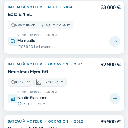
33 000 €
BATEAU À MOTEUR
NEUF
2024
Eolo 6.4 EL
200 × 115 ch
6,5 m × 2,55 m
VENDEUR PROFESSIONNEL
Mp nautic
83980 Le Lavandou
32 900 €
BATEAU À MOTEUR
OCCASION
2017
Beneteau Flyer 6.6
1 × 175 ch
6,6 m × 2,5 m
VENDEUR PROFESSIONNEL
Nautic Plaisance
11370 Leucate
35 900 €
BATEAU À MOTEUR
OCCASION
2022