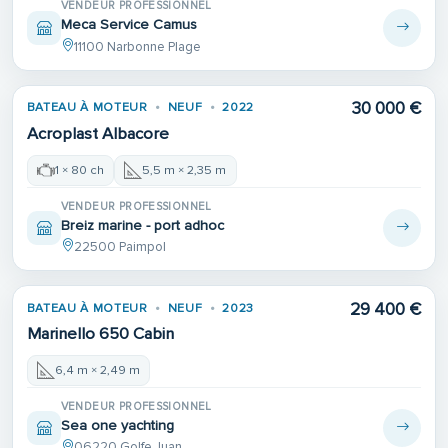
VENDEUR PROFESSIONNEL
Meca Service Camus
11100 Narbonne Plage
30 000 €
BATEAU À MOTEUR
NEUF
2022
Acroplast Albacore
1 × 80 ch
5,5 m × 2,35 m
VENDEUR PROFESSIONNEL
Breiz marine - port adhoc
22500 Paimpol
29 400 €
BATEAU À MOTEUR
NEUF
2023
Marinello 650 Cabin
6,4 m × 2,49 m
VENDEUR PROFESSIONNEL
Sea one yachting
06220 Golfe Juan