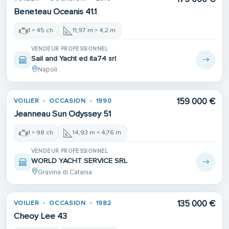
Beneteau Oceanis 41.1
1 × 45 ch
11,97 m × 4,2 m
VENDEUR PROFESSIONNEL
Sail and Yacht ed ita74 srl
Napoli
159 000 €
VOILIER
OCCASION
1990
Jeanneau Sun Odyssey 51
1 × 98 ch
14,93 m × 4,76 m
VENDEUR PROFESSIONNEL
WORLD YACHT SERVICE SRL
Gravina di Catania
135 000 €
VOILIER
OCCASION
1982
Cheoy Lee 43