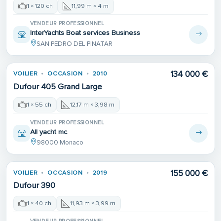
1 × 120 ch
11,99 m × 4 m
VENDEUR PROFESSIONNEL
InterYachts Boat services Business
SAN PEDRO DEL PINATAR
134 000 €
VOILIER
OCCASION
2010
Dufour 405 Grand Large
1 × 55 ch
12,17 m × 3,98 m
VENDEUR PROFESSIONNEL
All yacht mc
98000 Monaco
155 000 €
VOILIER
OCCASION
2019
Dufour 390
1 × 40 ch
11,93 m × 3,99 m