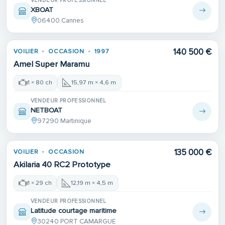
VENDEUR PROFESSIONNEL
XBOAT
06400 Cannes
140 500 €
VOILIER
OCCASION
1997
Amel Super Maramu
1 × 80 ch
15,97 m × 4,6 m
VENDEUR PROFESSIONNEL
NETBOAT
97290 Martinique
135 000 €
VOILIER
OCCASION
Akilaria 40 RC2 Prototype
1 × 29 ch
12,19 m × 4,5 m
VENDEUR PROFESSIONNEL
Latitude courtage maritime
30240 PORT CAMARGUE