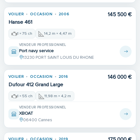
145 500 €
VOILIER
OCCASION
2006
Hanse 461
1 × 75 ch
14,2 m × 4,47 m
VENDEUR PROFESSIONNEL
Port navy service
13230 PORT SAINT LOUIS DU RHONE
146 000 €
VOILIER
OCCASION
2016
Dufour 412 Grand Large
1 × 55 ch
11,98 m × 4,2 m
VENDEUR PROFESSIONNEL
XBOAT
06400 Cannes
175 000 €
VOILIER
OCCASION
2019