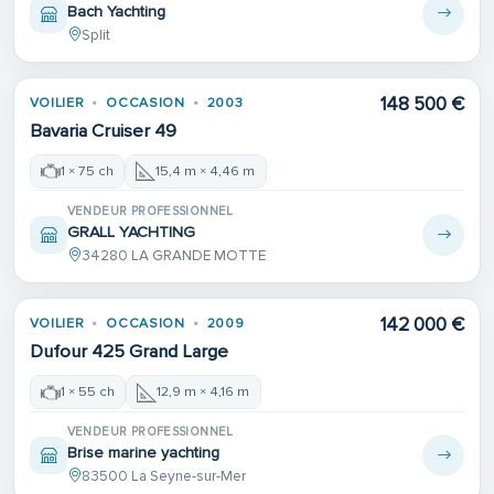
Bach Yachting
Split
148 500 €
VOILIER
OCCASION
2003
Bavaria Cruiser 49
1 × 75 ch
15,4 m × 4,46 m
VENDEUR PROFESSIONNEL
GRALL YACHTING
34280 LA GRANDE MOTTE
142 000 €
VOILIER
OCCASION
2009
Dufour 425 Grand Large
1 × 55 ch
12,9 m × 4,16 m
VENDEUR PROFESSIONNEL
Brise marine yachting
83500 La Seyne-sur-Mer