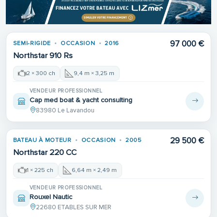
97 000 €
SEMI-RIGIDE
OCCASION
2016
Northstar 910 Rs
2 × 300 ch
9,4 m × 3,25 m
VENDEUR PROFESSIONNEL
Cap med boat & yacht consulting
83980 Le Lavandou
29 500 €
BATEAU À MOTEUR
OCCASION
2005
Northstar 220 CC
1 × 225 ch
6,64 m × 2,49 m
VENDEUR PROFESSIONNEL
Rouxel Nautic
22680 ETABLES SUR MER