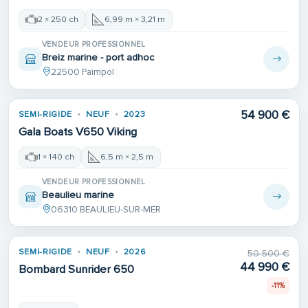
2 × 250 ch
6,99 m × 3,21 m
VENDEUR PROFESSIONNEL
Breiz marine - port adhoc
22500 Paimpol
54 900 €
SEMI-RIGIDE
NEUF
2023
Gala Boats V650 Viking
1 × 140 ch
6,5 m × 2,5 m
VENDEUR PROFESSIONNEL
Beaulieu marine
06310 BEAULIEU-SUR-MER
SEMI-RIGIDE
NEUF
2026
50 500 €
44 990 €
Bombard Sunrider 650
-11%