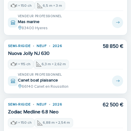
1 × 150 ch
6,5 m × 3 m
VENDEUR PROFESSIONNEL
Mas marine
83400 Hyeres
58 850 €
SEMI-RIGIDE
NEUF
2026
Nuova Jolly NJ 630
1 × 115 ch
6,3 m × 2,62 m
VENDEUR PROFESSIONNEL
Canet boat plaisance
66140 Canet en Roussillon
62 500 €
SEMI-RIGIDE
NEUF
2026
Zodiac Medline 6.8 Neo
1 × 150 ch
6,88 m × 2,54 m