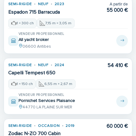
SEMI-RIGIDE
NEUF
2023
A partir de
55 000 €
Espadon 715 Barracuda
1 × 300 ch
7,15 m × 3,05 m
VENDEUR PROFESSIONNEL
All yacht broker
06600 Antibes
54 410 €
SEMI-RIGIDE
NEUF
2024
Capelli Tempest 650
1 × 150 ch
6,55 m × 2,67 m
VENDEUR PROFESSIONNEL
Pornichet Services Plaisance
44770 LA PLAINE SUR MER
60 000 €
SEMI-RIGIDE
OCCASION
2019
Zodiac N-ZO 700 Cabin