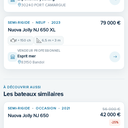
30240 PORT CAMARGUE
79 000 €
SEMI-RIGIDE
NEUF
2023
Nuova Jolly NJ 650 XL
1 × 150 ch
6,5 m × 3 m
VENDEUR PROFESSIONNEL
Esprit mer
83150 Bandol
À DÉCOUVRIR AUSSI
Les bateaux similaires
SEMI-RIGIDE
OCCASION
2021
56 000 €
42 000 €
Nuova Jolly NJ 650
-25%