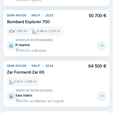
83400 Hyères
50 700 €
SEMI-RIGIDE
NEUF
2023
Bombard Explorer 700
1 × 150 ch
5,98 m × 2,47 m
VENDEUR PROFESSIONNEL
R marine
35520 La Meziere
64 500 €
SEMI-RIGIDE
NEUF
2024
Zar Formenti Zar 65
6,61 m × 2,55 m
VENDEUR PROFESSIONNEL
Sea riders
83310 Les Marines de Cogolin