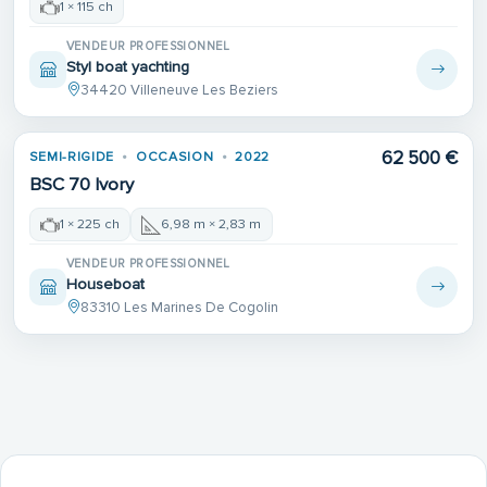
1 × 115 ch
VENDEUR PROFESSIONNEL
Styl boat yachting
34420 Villeneuve Les Beziers
Place de port
62 500 €
SEMI-RIGIDE
OCCASION
2022
1ÈRE MAIN
BSC 70 Ivory
1 × 225 ch
6,98 m × 2,83 m
VENDEUR PROFESSIONNEL
Houseboat
83310 Les Marines De Cogolin