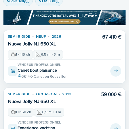
Nuova Jolly
NJ 650 XL
67 410 €
SEMI-RIGIDE
NEUF
2026
Nuova Jolly NJ 650 XL
1 × 115 ch
6,5 m × 3 m
VENDEUR PROFESSIONNEL
Canet boat plaisance
66140 Canet en Roussillon
Place de port
59 000 €
SEMI-RIGIDE
OCCASION
2023
Nuova Jolly NJ 650 XL
1 × 150 ch
6,5 m × 3 m
VENDEUR PROFESSIONNEL
Experience yachting