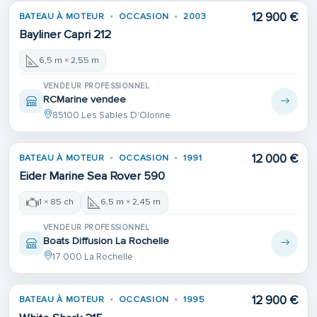
12 900 €
BATEAU À MOTEUR
OCCASION
2003
Bayliner Capri 212
6,5 m × 2,55 m
VENDEUR PROFESSIONNEL
RCMarine vendee
85100 Les Sables D'Olonne
12 000 €
BATEAU À MOTEUR
OCCASION
1991
Eider Marine Sea Rover 590
1 × 85 ch
6,5 m × 2,45 m
VENDEUR PROFESSIONNEL
Boats Diffusion La Rochelle
17 000 La Rochelle
12 900 €
BATEAU À MOTEUR
OCCASION
1995
1ÈRE MAIN