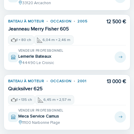
33120 Arcachon
12 500 €
BATEAU À MOTEUR
OCCASION
2005
Jeanneau Merry Fisher 605
1 × 80 ch
6,04 m × 2,46 m
VENDEUR PROFESSIONNEL
Lemerle Bateaux
44490 Le Croisic
13 000 €
BATEAU À MOTEUR
OCCASION
2001
Quicksilver 625
1 × 135 ch
6,45 m × 2,57 m
VENDEUR PROFESSIONNEL
Meca Service Camus
11100 Narbonne Plage