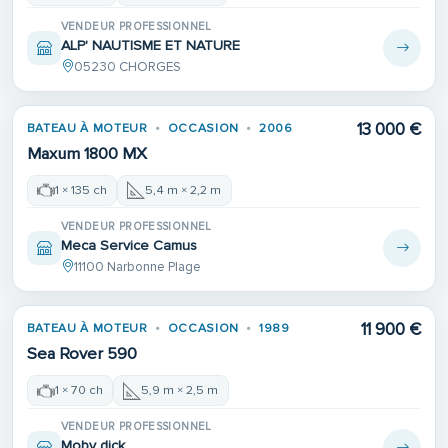
VENDEUR PROFESSIONNEL
ALP' NAUTISME ET NATURE
05230 CHORGES
Place de port
13 000 €
BATEAU À MOTEUR
OCCASION
2006
Maxum 1800 MX
1 × 135 ch
5,4 m × 2,2 m
VENDEUR PROFESSIONNEL
Meca Service Camus
11100 Narbonne Plage
11 900 €
BATEAU À MOTEUR
OCCASION
1989
Sea Rover 590
1 × 70 ch
5,9 m × 2,5 m
VENDEUR PROFESSIONNEL
Moby dick