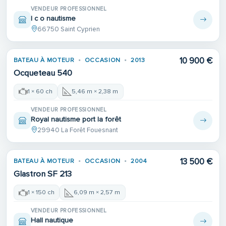
VENDEUR PROFESSIONNEL
I c o nautisme
66750 Saint Cyprien
10 900 €
BATEAU À MOTEUR
OCCASION
2013
Ocqueteau 540
1 × 60 ch
5,46 m × 2,38 m
VENDEUR PROFESSIONNEL
Royal nautisme port la forêt
29940 La Forêt Fouesnant
13 500 €
BATEAU À MOTEUR
OCCASION
2004
Glastron SF 213
1 × 150 ch
6,09 m × 2,57 m
VENDEUR PROFESSIONNEL
Hall nautique