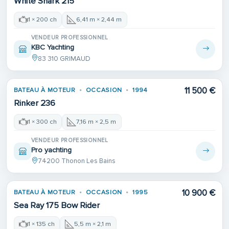
White Shark 215
1 × 200 ch
6,41 m × 2,44 m
VENDEUR PROFESSIONNEL
KBC Yachting
83 310 GRIMAUD
11 500 €
BATEAU À MOTEUR
OCCASION
1994
Rinker 236
1 × 300 ch
7,16 m × 2,5 m
VENDEUR PROFESSIONNEL
Pro yachting
74200 Thonon Les Bains
10 900 €
BATEAU À MOTEUR
OCCASION
1995
Sea Ray 175 Bow Rider
1 × 135 ch
5,5 m × 2,1 m