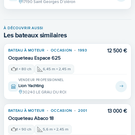
17190 Saint Georges D'oléron
À DÉCOUVRIR AUSSI
Les bateaux similaires
Place de port
12 500 €
BATEAU À MOTEUR
OCCASION
1993
Ocqueteau Espace 625
1 × 80 ch
6,45 m × 2,45 m
VENDEUR PROFESSIONNEL
Lion Yachting
30240 LE GRAU DU ROI
13 000 €
BATEAU À MOTEUR
OCCASION
2001
Ocqueteau Abaco 18
1 × 90 ch
5,6 m × 2,45 m