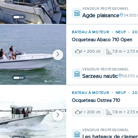
VENDEUR PROFESSIONNEL
Agde plaisance
34300 
BATEAU À MOTEUR
NEUF
20
Ocqueteau Abaco 710 Open
1 × 200 ch
7,8 m × 2,73 
VENDEUR PROFESSIONNEL
Sarzeau nautic
56370 s
BATEAU À MOTEUR
NEUF
20
Ocqueteau Ostrea 710
1 × 200 ch
7,8 m × 2,73 
VENDEUR PROFESSIONNEL
Les bateaux de cleme