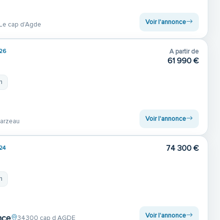
Voir l'annonce
Le cap d'Agde
26
A partir de
61 990 €
m
Voir l'annonce
arzeau
74 300 €
24
m
Voir l'annonce
nce
34300 cap d AGDE