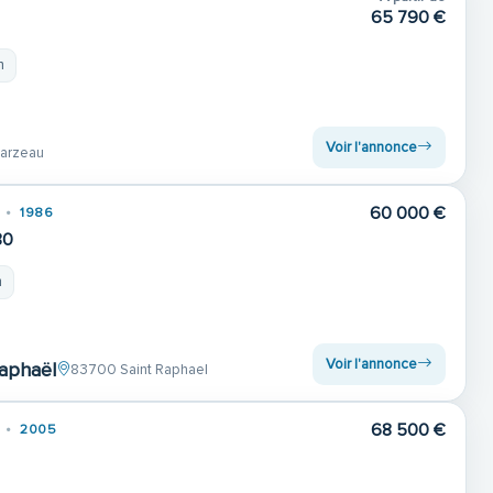
65 790 €
m
Voir l'annonce
arzeau
60 000 €
1986
30
m
Voir l'annonce
Raphaël
83700 Saint Raphael
68 500 €
2005