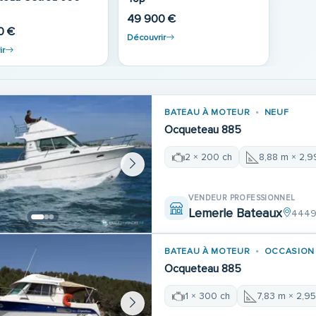
49 900 €
0 €
Découvrir
ir
BATEAU À MOTEUR
NEUF
Ocqueteau 885
2 × 200 ch
8,88 m × 2,
VENDEUR PROFESSIONNEL
Lemerle Bateaux
44490
BATEAU À MOTEUR
OCCASION
Ocqueteau 885
1 × 300 ch
7,83 m × 2,9