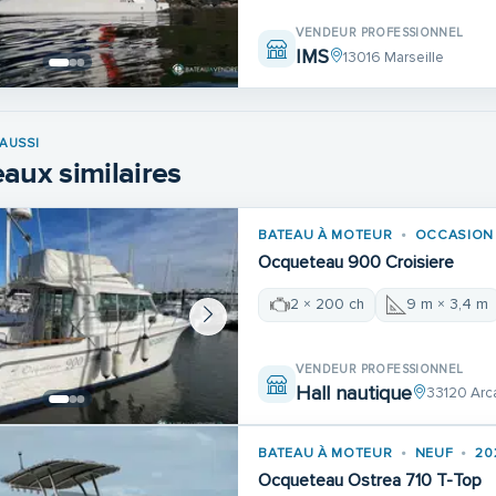
VENDEUR PROFESSIONNEL
IMS
13016 Marseille
AUSSI
aux similaires
BATEAU À MOTEUR
OCCASION
Ocqueteau 900 Croisiere
2 × 200 ch
9 m × 3,4 m
VENDEUR PROFESSIONNEL
Hall nautique
33120 Arc
BATEAU À MOTEUR
NEUF
20
Ocqueteau Ostrea 710 T-Top