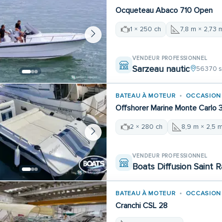
Ocqueteau Abaco 710 Open
1 × 250 ch
7,8 m × 2,73 
VENDEUR PROFESSIONNEL
Sarzeau nautic
56370 s
BATEAU À MOTEUR
OCCASION
Offshorer Marine Monte Carlo 
2 × 280 ch
8,9 m × 2,5 
VENDEUR PROFESSIONNEL
Boats Diffusion Saint 
BATEAU À MOTEUR
OCCASION
Cranchi CSL 28