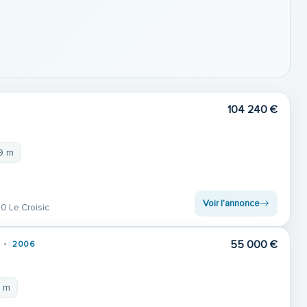
104 240 €
99 m
Voir l'annonce
 Le Croisic
55 000 €
2006
5 m