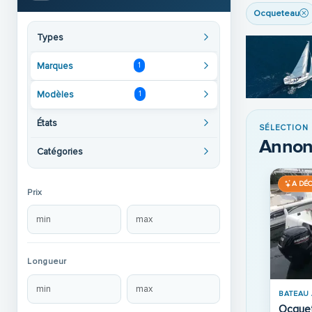
Ocqueteau
Types
Marques
1
Modèles
1
États
SÉLECTION
Annon
Catégories
A DÉ
Prix
Longueur
BATEAU 
Ocque