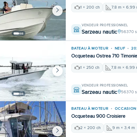
1 × 200 ch
7,8 m × 6,99
VENDEUR PROFESSIONNEL
Sarzeau nautic
56370 s
BATEAU À MOTEUR
NEUF
20
Ocqueteau Ostrea 710 Timonie
1 × 250 ch
7,8 m × 6,99
VENDEUR PROFESSIONNEL
Sarzeau nautic
56370 s
BATEAU À MOTEUR
OCCASION
Ocqueteau 900 Croisiere
2 × 200 ch
9 m × 3,4 m