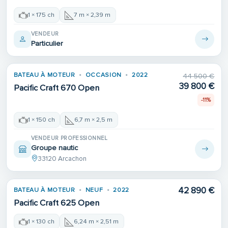
1 × 175 ch
7 m × 2,39 m
VENDEUR
Particulier
Place de port
BATEAU À MOTEUR
OCCASION
2022
44 500 €
39 800 €
Pacific Craft 670 Open
-11%
1 × 150 ch
6,7 m × 2,5 m
VENDEUR PROFESSIONNEL
Groupe nautic
33120 Arcachon
42 890 €
BATEAU À MOTEUR
NEUF
2022
Pacific Craft 625 Open
1 × 130 ch
6,24 m × 2,51 m