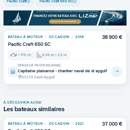
Pacific Craft
Pacific Craft 650 SC
Place de port
38 900 €
BATEAU À MOTEUR
OCCASION
2018
Pacific Craft 650 SC
1 × 175 ch
6,55 m × 2,5 m
VENDEUR PROFESSIONNEL
Capitaine plaisance - chantier naval de st aygulf
83370 Saint-Aygulf
À DÉCOUVRIR AUSSI
Les bateaux similaires
37 000 €
BATEAU À MOTEUR
OCCASION
2021