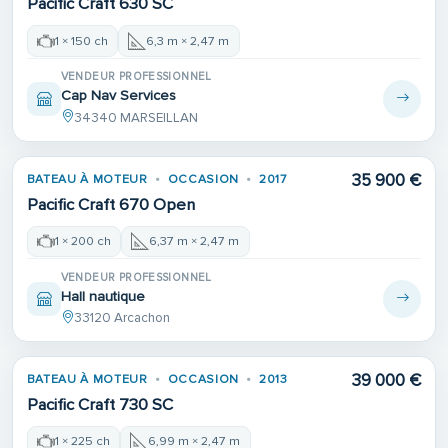
Pacific Craft 630 SC
1 × 150 ch
6,3 m × 2,47 m
VENDEUR PROFESSIONNEL
Cap Nav Services
34340 MARSEILLAN
35 900 €
BATEAU À MOTEUR
OCCASION
2017
Pacific Craft 670 Open
1 × 200 ch
6,37 m × 2,47 m
VENDEUR PROFESSIONNEL
Hall nautique
33120 Arcachon
Place de port
39 000 €
BATEAU À MOTEUR
OCCASION
2013
Pacific Craft 730 SC
1 × 225 ch
6,99 m × 2,47 m