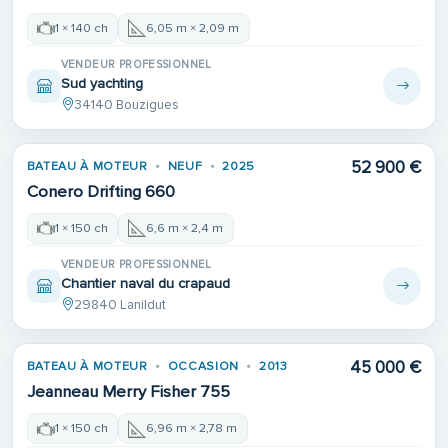
1 × 140 ch
6,05 m × 2,09 m
VENDEUR PROFESSIONNEL
Sud yachting
34140 Bouzigues
52 900 €
BATEAU À MOTEUR
NEUF
2025
Conero Drifting 660
1 × 150 ch
6,6 m × 2,4 m
VENDEUR PROFESSIONNEL
Chantier naval du crapaud
29840 Lanildut
45 000 €
BATEAU À MOTEUR
OCCASION
2013
Jeanneau Merry Fisher 755
1 × 150 ch
6,96 m × 2,78 m