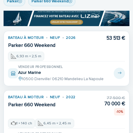
Parker
Parker 660 Weekend
53 513 €
BATEAU À MOTEUR
NEUF
2026
Parker 660 Weekend
6,93 m × 2,5 m
VENDEUR PROFESSIONNEL
Azur Marine
10500 Dienville/ 06210 Mandelieu La Napoule
BATEAU À MOTEUR
NEUF
2022
77 500 €
70 000 €
Parker 660 Weekend
-10%
1 × 140 ch
6,45 m × 2,45 m