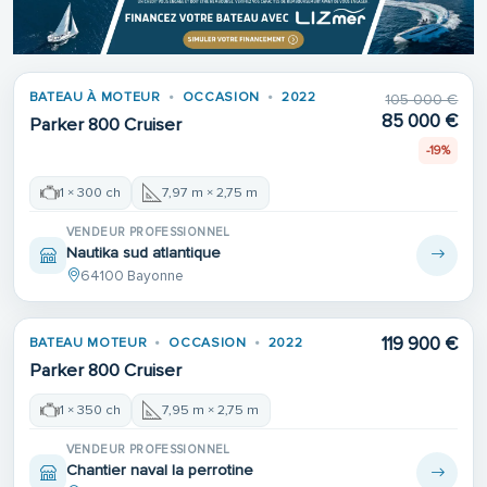
Place de port
BATEAU À MOTEUR
OCCASION
2022
105 000 €
85 000 €
Parker 800 Cruiser
-19%
1 × 300 ch
7,97 m × 2,75 m
VENDEUR PROFESSIONNEL
Nautika sud atlantique
64100 Bayonne
119 900 €
BATEAU MOTEUR
OCCASION
2022
Parker 800 Cruiser
1 × 350 ch
7,95 m × 2,75 m
VENDEUR PROFESSIONNEL
Chantier naval la perrotine