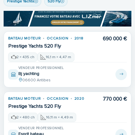
Prestige Yachts
520 Fly
690 000 €
BATEAU MOTEUR
OCCASION
2018
Prestige Yachts 520 Fly
2 × 435 ch
16,1 m × 4,47 m
VENDEUR PROFESSIONNEL
Bj yachting
06600 Antibes
770 000 €
BATEAU MOTEUR
OCCASION
2020
Prestige Yachts 520 Fly
2 × 480 ch
16,11 m × 4,49 m
VENDEUR PROFESSIONNEL
Esprit bateau