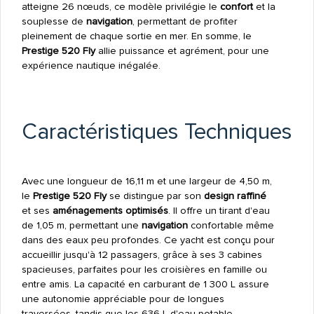
atteigne 26 nœuds, ce modèle privilégie le
confort
et la
souplesse de
navigation
, permettant de profiter
pleinement de chaque sortie en mer. En somme, le
Prestige 520 Fly
allie puissance et agrément, pour une
expérience nautique inégalée.
Caractéristiques Techniques
Avec une longueur de 16,11 m et une largeur de 4,50 m,
le
Prestige 520 Fly
se distingue par son
design raffiné
et ses
aménagements optimisés
. Il offre un tirant d'eau
de 1,05 m, permettant une
navigation
confortable même
dans des eaux peu profondes. Ce yacht est conçu pour
accueillir jusqu'à 12 passagers, grâce à ses 3 cabines
spacieuses, parfaites pour les croisières en famille ou
entre amis. La capacité en carburant de 1 300 L assure
une autonomie appréciable pour de longues
traversées, tandis que les 636 L d'eau potable