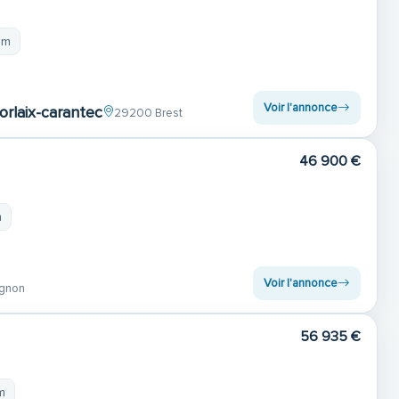
 m
Voir l'annonce
orlaix-carantec
29200 Brest
46 900 €
m
Voir l'annonce
gnon
56 935 €
m