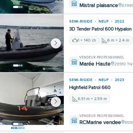
Mistral plaisance
83980
SEMI-RIGIDE
NEUF
2022
3D Tender Patrol 600 Hypalon
1 × 140 ch
6 m × 2,4 m
VENDEUR PROFESSIONNEL
Marée Haute
29910 Tr
SEMI-RIGIDE
NEUF
2023
Highfield Patrol 660
6,51 m × 2,59 m
VENDEUR PROFESSIONNEL
RCMarine vendee
8510