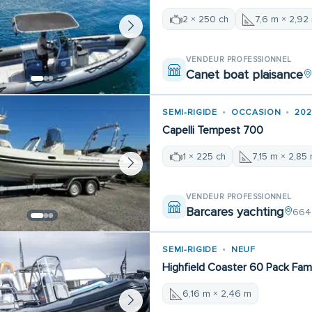
2 × 250 ch
7,6 m × 2,92
VENDEUR PROFESSIONNEL
Canet boat plaisance
SEMI-RIGIDE
OCCASION
202
Capelli Tempest 700
1 × 225 ch
7,15 m × 2,85
VENDEUR PROFESSIONNEL
Barcares yachting
6642
SEMI-RIGIDE
NEUF
Highfield Coaster 60 Pack Fami
6,16 m × 2,46 m