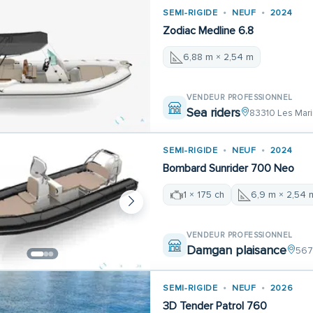
SEMI-RIGIDE
NEUF
2024
Zodiac Medline 6.8
6,88 m × 2,54 m
VENDEUR PROFESSIONNEL
Sea riders
83310 Les Mari
SEMI-RIGIDE
NEUF
2024
Bombard Sunrider 700 Neo
1 × 175 ch
6,9 m × 2,54 
VENDEUR PROFESSIONNEL
Damgan plaisance
567
SEMI-RIGIDE
NEUF
2026
3D Tender Patrol 760