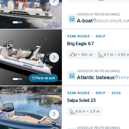
VENDEUR PROFESSIONNEL
A-boat
06220 GOLFE JU
SEMI-RIGIDE
NEUF
Brig Eagle 6.7
1 × 150 ch
6,7 m × 2,55 
VENDEUR PROFESSIONNEL
Atlantic bateaux
44420
Place de port
SEMI-RIGIDE
NEUF
2026
Salpa Soleil 23
6,8 m × 2,8 m
VENDEUR PROFESSIONNEL