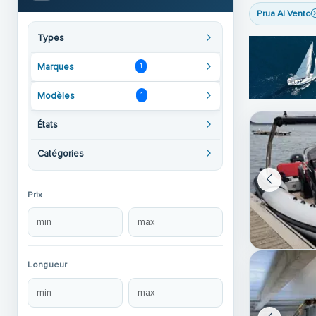
Prua Al Vento
Types
Marques
1
Modèles
1
États
Catégories
Prix
Longueur