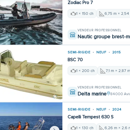
Zodiac Pro 7
1 × 150 ch
6,75 m × 2,54
VENDEUR PROFESSIONNEL
Nautic groupe brest-m
SEMI-RIGIDE
NEUF
2015
BSC 70
1 × 200 ch
7,1 m × 2,87 
VENDEUR PROFESSIONNEL
Delta marine
84000 Avi
SEMI-RIGIDE
NEUF
2024
Capelli Tempest 630 S
1 × 130 ch
6,26 m × 2,6 