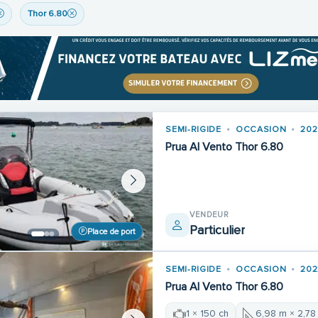
Thor 6.80
SEMI-RIGIDE
OCCASION
202
Prua Al Vento Thor 6.80
VENDEUR
Particulier
Place de port
SEMI-RIGIDE
OCCASION
202
Prua Al Vento Thor 6.80
1 × 150 ch
6,98 m × 2,78