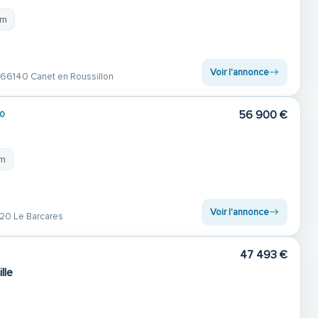
 m
Voir l'annonce
66140 Canet en Roussillon
56 900 €
0
 m
Voir l'annonce
0 Le Barcares
47 493 €
lle