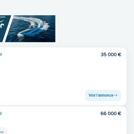
35 000 €
0
Voir l'annonce
66 000 €
2
 m