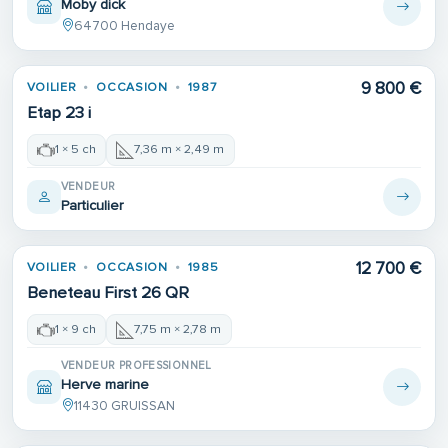
Moby dick
64700 Hendaye
9 800 €
VOILIER
OCCASION
1987
Etap 23 i
1 × 5 ch
7,36 m × 2,49 m
VENDEUR
Particulier
Place de port
12 700 €
VOILIER
OCCASION
1985
Beneteau First 26 QR
1 × 9 ch
7,75 m × 2,78 m
VENDEUR PROFESSIONNEL
Herve marine
11430 GRUISSAN