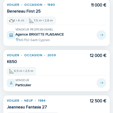
11 000 €
VOILIER
OCCASION
1983
Beneteau First 25
1 × 6 ch
7,5 m × 2,8 m
VENDEUR PROFESSIONNEL
Agence BRIGITTE PLAISANCE
66750 Saint Cyprien
12 000 €
VOILIER
OCCASION
2009
K650
6,5 m × 2,5 m
VENDEUR
Particulier
Place de port
12 500 €
VOILIER
NEUF
1984
Jeanneau Fantasia 27