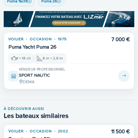
Puma Yacht
Puma 26
7 000 €
VOILIER
OCCASION
1975
Puma Yacht Puma 26
1 × 18 ch
8 m × 2,8 m
VENDEUR PROFESSIONNEL
SPORT NAUTIC
DENIA
À DÉCOUVRIR AUSSI
Les bateaux similaires
11 500 €
VOILIER
OCCASION
2002