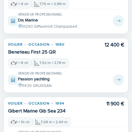
1 × 8 ch
7,76 m × 2,88 m
VENDEUR PROFESSIONNEL
Dis Marine
51290 Giffaumont Champaubert
12 400 €
VOILIER
OCCASION
1980
Beneteau First 25 QR
1 × 8 ch
7,52 m × 2,78 m
VENDEUR PROFESSIONNEL
Passion yachting
11430 GRUISSAN
11 900 €
VOILIER
OCCASION
1994
Gibert Marine Gib Sea 234
1 × 10 ch
7,08 m × 2,49 m