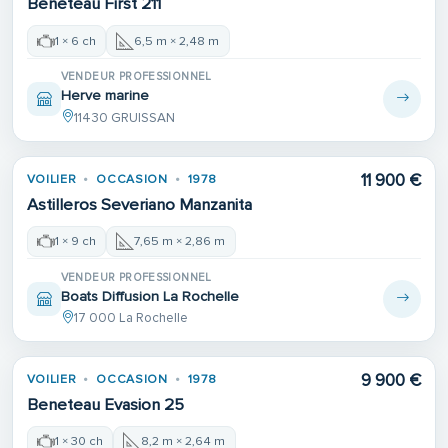
Beneteau First 211
1 × 6 ch
6,5 m × 2,48 m
VENDEUR PROFESSIONNEL
Herve marine
11430 GRUISSAN
11 900 €
VOILIER
OCCASION
1978
Astilleros Severiano Manzanita
1 × 9 ch
7,65 m × 2,86 m
VENDEUR PROFESSIONNEL
Boats Diffusion La Rochelle
17 000 La Rochelle
9 900 €
VOILIER
OCCASION
1978
Beneteau Evasion 25
1 × 30 ch
8,2 m × 2,64 m