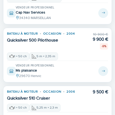
VENDEUR PROFESSIONNEL
Cap Nav Services
34340 MARSEILLAN
BATEAU À MOTEUR
OCCASION
2004
10 900 €
9 900 €
Quicksilver 500 Pilothouse
-9%
1 × 50 ch
5 m × 2,35 m
VENDEUR PROFESSIONNEL
Ms plaisance
29670 Henvic
9 500 €
BATEAU À MOTEUR
OCCASION
2006
Quicksilver 510 Cruiser
1 × 50 ch
5,25 m × 2,3 m