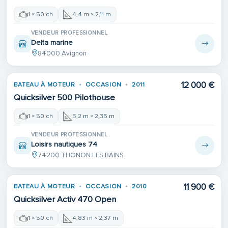
1 × 50 ch
4,4 m × 2,11 m
VENDEUR PROFESSIONNEL
Delta marine
84000 Avignon
12 000 €
BATEAU À MOTEUR
OCCASION
2011
Quicksilver 500 Pilothouse
1 × 50 ch
5,2 m × 2,35 m
VENDEUR PROFESSIONNEL
Loisirs nautiques 74
74200 THONON LES BAINS
11 900 €
BATEAU À MOTEUR
OCCASION
2010
Quicksilver Activ 470 Open
1 × 50 ch
4,83 m × 2,37 m