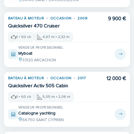
66140 CANET EN ROUSSILLON
9 900 €
BATEAU À MOTEUR
OCCASION
2008
Quicksilver 470 Cruiser
1 × 50 ch
4,67 m × 2,32 m
VENDEUR PROFESSIONNEL
Myboat
33120 ARCACHON
12 000 €
BATEAU À MOTEUR
OCCASION
2017
Quicksilver Activ 505 Cabin
1 × 60 ch
5,05 m × 2,06 m
VENDEUR PROFESSIONNEL
Catalogne yachting
66750 SAINT CYPRIEN